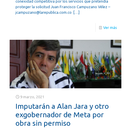
conexidad competitiva por los servicios que pretendía
proteger la solicitud Juan Francisco Campuzano Vélez –
jcampuzano@larepublica.com.co
[…]
Ver más
9 marzo, 2021
Imputarán a Alan Jara y otro
exgobernador de Meta por
obra sin permiso