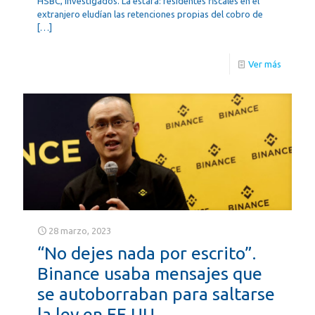
HSBC, investigados. La estafa: residentes fiscales en el
extranjero eludían las retenciones propias del cobro de
[…]
Ver más
28 marzo, 2023
“No dejes nada por escrito”.
Binance usaba mensajes que
se autoborraban para saltarse
la ley en EE UU