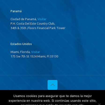
Panamá
Ciudad de Panamá,
Visitar
P.H. Costa Del Este Country Club,
34th & 35th ,Floors Financial Park Tower
Estados Unidos
Miami, Florida,
Visitar
175 Sw 7th St 1524 Miami, Fl 33130
© 2020 Investigaciones Estratégicas & Asociados. All Rights
Usamos cookies para asegurar que te damos la mejor
Reserved
experiencia en nuestra web. Si continúas usando este sitio,
Política de privacidad
y
Tratamientos de datos.