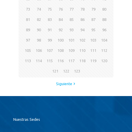
73
74
75
76
77
78
79
80
81
82
83
84
85
86
87
88
89
90
91
92
93
94
95
96
97
98
99
100
101
102
103
104
105
106
107
108
109
110
111
112
113
114
115
116
117
118
119
120
121
122
123
Siguiente
Nuestras Sedes