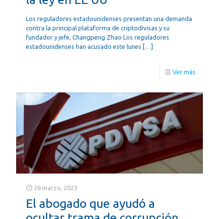
Los reguladores estadounidenses presentan una demanda
contra la principal plataforma de criptodivisas y su
fundador y jefe, Changpeng Zhao Los reguladores
estadounidenses han acusado este lunes
[…]
Ver más
28 marzo, 2023
El abogado que ayudó a
ocultar trama de corrupción