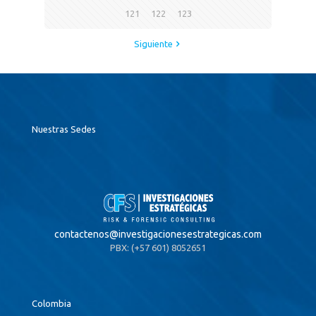
121
122
123
Siguiente
Nuestras Sedes
contactenos@
investigacionesestrategicas.com
PBX: (+57 601) 8052651
Colombia