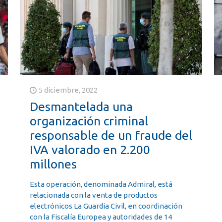
5 diciembre, 2022
Desmantelada una
organización criminal
responsable de un fraude del
IVA valorado en 2.200
millones
Esta operación, denominada Admiral, está
relacionada con la venta de productos
electrónicos La Guardia Civil, en coordinación
con la Fiscalía Europea y autoridades de 14