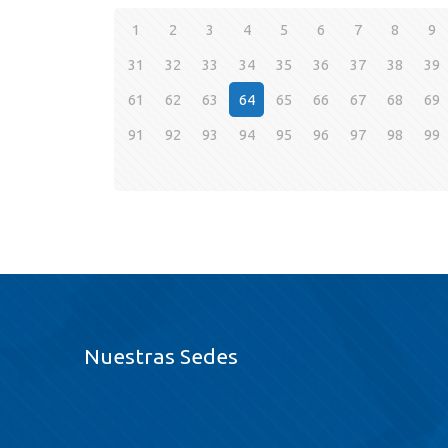
1
2
3
4
5
6
7
8
9
31
32
33
34
35
36
37
38
39
61
62
63
64
65
66
67
68
69
91
92
93
94
95
96
97
98
99
Nuestras Sedes