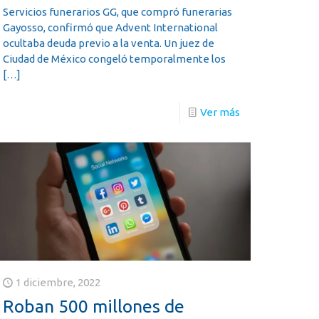
Servicios funerarios GG, que compró funerarias
Gayosso, confirmó que Advent International
ocultaba deuda previo a la venta. Un juez de
Ciudad de México congeló temporalmente los
[…]
Ver más
1 diciembre, 2022
Roban 500 millones de