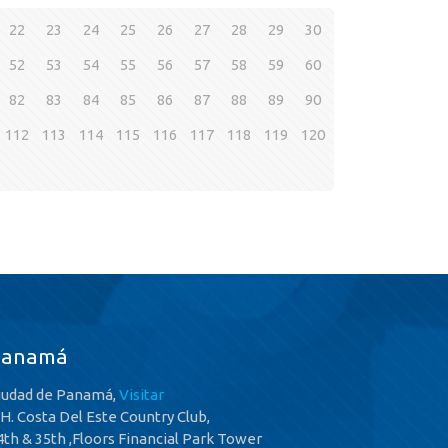
22
23
24
25
26
27
28
29
30
52
53
54
55
56
57
58
59
60
82
83
84
85
86
87
88
89
90
112
113
114
115
116
117
118
119
120
Panamá
iudad de Panamá,
Visitar
.H. Costa Del Este Country Club,
4th & 35th ,Floors Financial Park Tower