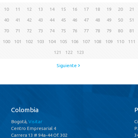
10
11
12
13
14
15
16
17
18
19
20
21
40
41
42
43
44
45
46
47
48
49
50
51
70
71
72
73
74
75
76
77
78
79
80
81
100
101
102
103
104
105
106
107
108
109
110
111
121
122
123
Siguiente
Colombia
Bogotá,
Visitar
C
Centro Empresarial 4
P
Carrera 13 # 94a-44 Of. 302
3