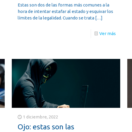
Estas son dos de las formas más comunes a la
hora de intentar estafar al estado y esquivar los
límites de la legalidad. Cuando se trata
[…]
Ver más
s
1 diciembre, 2022
Ojo: estas son las