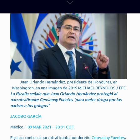
Juan Orlando Hernández, presidente de Honduras, en
Washington, en una imagen de 2019.MICHAEL REYNOLDS / EFE
La fiscalía señala que Juan Orlando Hernández protegió al
narcotraficante Geovanny Fuentes “para meter droga por las
narices a los gringos”
JACOBO GARCÍA
México –
09 MAR 2021 – 20:31
COT
El juicio contra el narcotraficante hondureño
Geovanny Fuentes
,