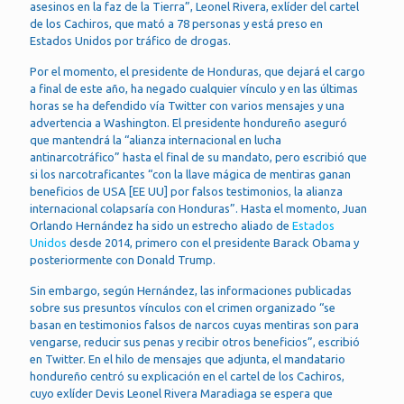
asesinos en la faz de la Tierra”, Leonel Rivera, exlíder del cartel
de los Cachiros, que mató a 78 personas y está preso en
Estados Unidos por tráfico de drogas.
Por el momento, el presidente de Honduras, que dejará el cargo
a final de este año, ha negado cualquier vínculo y en las últimas
horas se ha defendido vía Twitter con varios mensajes y una
advertencia a Washington. El presidente hondureño aseguró
que mantendrá la “alianza internacional en lucha
antinarcotráfico” hasta el final de su mandato, pero escribió que
si los narcotraficantes “con la llave mágica de mentiras ganan
beneficios de USA [EE UU] por falsos testimonios, la alianza
internacional colapsaría con Honduras”. Hasta el momento, Juan
Orlando Hernández ha sido un estrecho aliado de
Estados
Unidos
desde 2014, primero con el presidente Barack Obama y
posteriormente con Donald Trump.
Sin embargo, según Hernández, las informaciones publicadas
sobre sus presuntos vínculos con el crimen organizado “se
basan en testimonios falsos de narcos cuyas mentiras son para
vengarse, reducir sus penas y recibir otros beneficios”, escribió
en Twitter. En el hilo de mensajes que adjunta, el mandatario
hondureño centró su explicación en el cartel de los Cachiros,
cuyo exlíder Devis Leonel Rivera Maradiaga se espera que