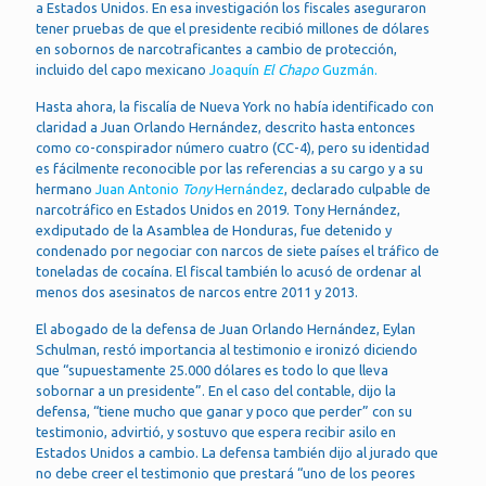
a Estados Unidos. En esa investigación los fiscales aseguraron
tener pruebas de que el presidente recibió millones de dólares
en sobornos de narcotraficantes a cambio de protección,
incluido del capo mexicano
Joaquín
El Chapo
Guzmán.
Hasta ahora, la fiscalía de Nueva York no había identificado con
claridad a Juan Orlando Hernández, descrito hasta entonces
como co-conspirador número cuatro (CC-4), pero su identidad
es fácilmente reconocible por las referencias a su cargo y a su
hermano
Juan Antonio
Tony
Hernández
, declarado culpable de
narcotráfico en Estados Unidos en 2019. Tony Hernández,
exdiputado de la Asamblea de Honduras, fue detenido y
condenado por negociar con narcos de siete países el tráfico de
toneladas de cocaína. El fiscal también lo acusó de ordenar al
menos dos asesinatos de narcos entre 2011 y 2013.
El abogado de la defensa de Juan Orlando Hernández, Eylan
Schulman, restó importancia al testimonio e ironizó diciendo
que “supuestamente 25.000 dólares es todo lo que lleva
sobornar a un presidente”. En el caso del contable, dijo la
defensa, “tiene mucho que ganar y poco que perder” con su
testimonio, advirtió, y sostuvo que espera recibir asilo en
Estados Unidos a cambio. La defensa también dijo al jurado que
no debe creer el testimonio que prestará “uno de los peores