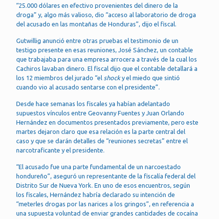
“25.000 dólares en efectivo provenientes del dinero de la
droga” y, algo más valioso, dio “acceso al laboratorio de droga
del acusado en las montañas de Honduras”, dijo el fiscal.
Gutwillig anunció entre otras pruebas el testimonio de un
testigo presente en esas reuniones, José Sánchez, un contable
que trabajaba para una empresa arrocera a través de la cual los
Cachiros lavaban dinero. El fiscal dijo que el contable detallará a
los 12 miembros del jurado “el
shock
y el miedo que sintió
cuando vio al acusado sentarse con el presidente”.
Desde hace semanas los fiscales ya habían adelantado
supuestos vínculos entre Geovanny Fuentes y Juan Orlando
Hernández en documentos presentados previamente, pero este
martes dejaron claro que esa relación es la parte central del
caso y que se darán detalles de “reuniones secretas” entre el
narcotraficante y el presidente.
“El acusado fue una parte fundamental de un narcoestado
hondureño”, aseguró un representante de la fiscalía federal del
Distrito Sur de Nueva York. En uno de esos encuentros, según
los fiscales, Hernández habría declarado su intención de
“meterles drogas por las narices a los gringos”, en referencia a
una supuesta voluntad de enviar grandes cantidades de cocaína