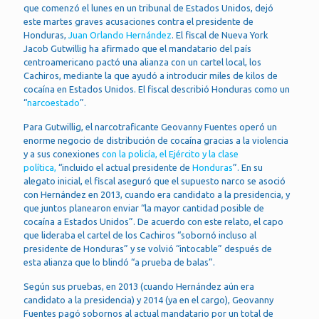
que comenzó el lunes en un tribunal de Estados Unidos, dejó
este martes graves acusaciones contra el presidente de
Honduras,
Juan Orlando Hernández
. El fiscal de Nueva York
Jacob Gutwillig ha afirmado que el mandatario del país
centroamericano pactó una alianza con un cartel local, los
Cachiros, mediante la que ayudó a introducir miles de kilos de
cocaína en Estados Unidos. El fiscal describió Honduras como un
“
narcoestado
”.
Para Gutwillig, el narcotraficante Geovanny Fuentes operó un
enorme negocio de distribución de cocaína gracias a la violencia
y a sus conexiones
con la policía, el Ejército y la clase
política,
“incluido el actual presidente de
Honduras
”. En su
alegato inicial, el fiscal aseguró que el supuesto narco se asoció
con Hernández en 2013, cuando era candidato a la presidencia, y
que juntos planearon enviar “la mayor cantidad posible de
cocaína a Estados Unidos”. De acuerdo con este relato, el capo
que lideraba el cartel de los Cachiros “sobornó incluso al
presidente de Honduras” y se volvió “intocable” después de
esta alianza que lo blindó “a prueba de balas”.
Según sus pruebas, en 2013 (cuando Hernández aún era
candidato a la presidencia) y 2014 (ya en el cargo), Geovanny
Fuentes pagó sobornos al actual mandatario por un total de