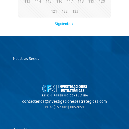
113
114
115
116
117
118
119
120
121
122
123
Siguiente
Nuestras Sedes
contactenos@
investigacionesestrategicas.com
PBX: (+57 601) 8052651