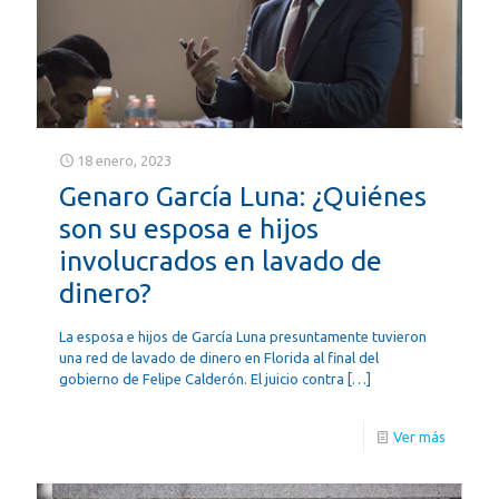
18 enero, 2023
Genaro García Luna: ¿Quiénes
son su esposa e hijos
involucrados en lavado de
dinero?
La esposa e hijos de García Luna presuntamente tuvieron
una red de lavado de dinero en Florida al final del
gobierno de Felipe Calderón. El juicio contra
[…]
Ver más