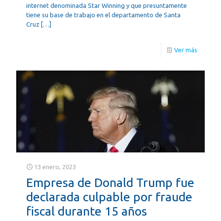
internet denominada Star Winning y que presuntamente
tiene su base de trabajo en el departamento de Santa
Cruz
[…]
Ver más
13 enero, 2023
Empresa de Donald Trump fue
declarada culpable por fraude
fiscal durante 15 años