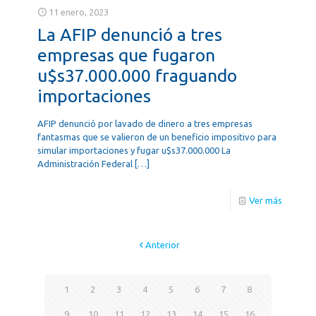
11 enero, 2023
La AFIP denunció a tres
empresas que fugaron
u$s37.000.000 fraguando
importaciones
AFIP denunció por lavado de dinero a tres empresas
fantasmas que se valieron de un beneficio impositivo para
simular importaciones y fugar u$s37.000.000 La
Administración Federal
[…]
Ver más
Anterior
1
2
3
4
5
6
7
8
9
10
11
12
13
14
15
16