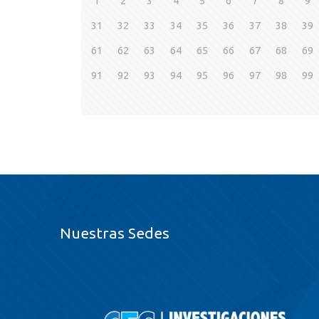
1
2
3
4
5
6
7
8
9
31
32
33
34
35
36
37
38
39
61
62
63
64
65
66
67
68
69
91
92
93
94
95
96
97
98
99
Nuestras Sedes