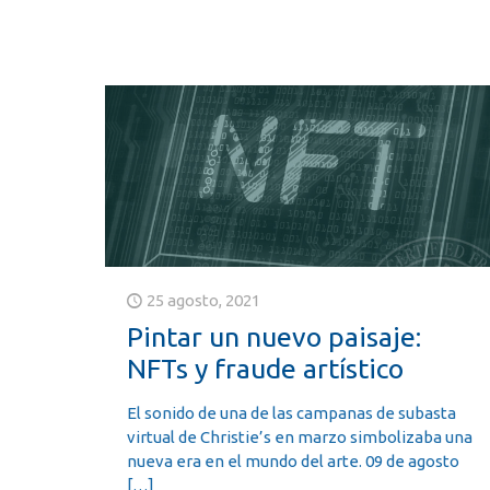
25 agosto, 2021
Pintar un nuevo paisaje:
NFTs y fraude artístico
El sonido de una de las campanas de subasta
virtual de Christie’s en marzo simbolizaba una
nueva era en el mundo del arte. 09 de agosto
[…]