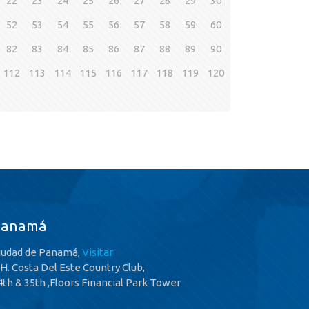
22
23
24
25
26
27
28
29
30
52
53
54
55
56
57
58
59
60
82
83
84
85
86
87
88
89
90
112
113
114
115
116
117
118
119
120
Panamá
iudad de Panamá,
Visitar
.H. Costa Del Este Country Club,
4th & 35th ,Floors Financial Park Tower