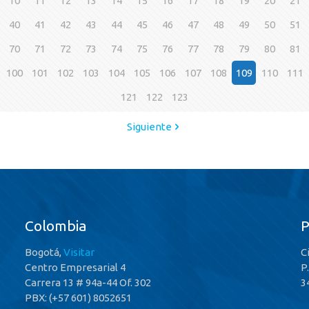
10
11
12
13
14
15
16
17
18
19
20
21
40
41
42
43
44
45
46
47
48
49
50
51
70
71
72
73
74
75
76
77
78
79
80
81
100
101
102
103
104
105
106
107
108
109
110
111
121
122
123
Siguiente
Colombia
Bogotá,
Visitar
C
Centro Empresarial 4
P
Carrera 13 # 94a-44 Of. 302
3
PBX: (+57 601) 8052651