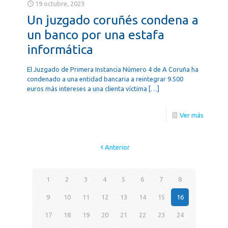
19 octubre, 2023
Un juzgado coruñés condena a
un banco por una estafa
informática
El Juzgado de Primera Instancia Número 4 de A Coruña ha
condenado a una entidad bancaria a reintegrar 9.500
euros más intereses a una clienta víctima
[…]
Ver más
Anterior
1
2
3
4
5
6
7
8
9
10
11
12
13
14
15
16
17
18
19
20
21
22
23
24