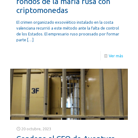
fondos de la mafia rusa con
criptomonedas
El crimen organizado exsoviético instalado en la costa
valenciana recurrió a este método ante la falta de control
de los Estados. El empresario ruso procesado por formar
parte
[…]
Ver más
20 octubre, 2023