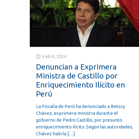
4 abril, 2024
Denuncian a Exprimera
Ministra de Castillo por
Enriquecimiento Ilícito en
Perú
La Fiscalía de Perú ha denunciado a Betssy
Chávez, exprimera ministra durante el
gobierno de Pedro Castillo, por presunto
enriquecimiento ilícito. Según las autoridades,
Chávez habría
[…]