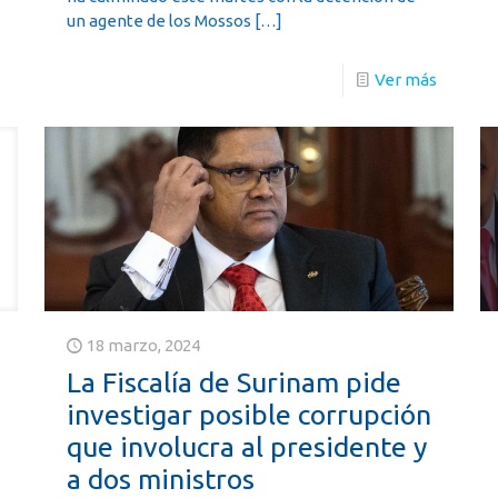
un agente de los Mossos
[…]
s
Ver más
18 marzo, 2024
La Fiscalía de Surinam pide
investigar posible corrupción
que involucra al presidente y
a dos ministros