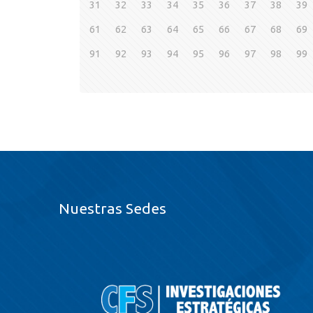
31
32
33
34
35
36
37
38
39
61
62
63
64
65
66
67
68
69
91
92
93
94
95
96
97
98
99
Nuestras Sedes