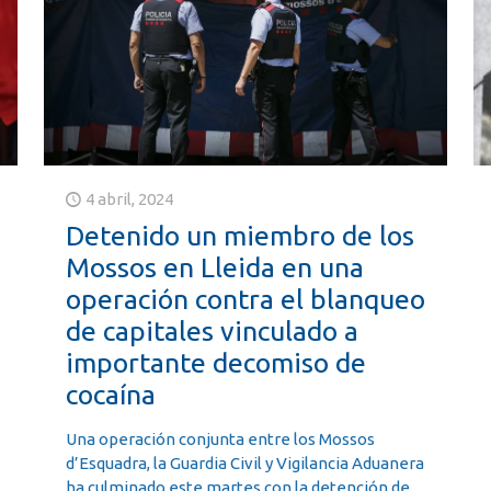
4 abril, 2024
Detenido un miembro de los
Mossos en Lleida en una
operación contra el blanqueo
de capitales vinculado a
importante decomiso de
cocaína
Una operación conjunta entre los Mossos
d’Esquadra, la Guardia Civil y Vigilancia Aduanera
ha culminado este martes con la detención de