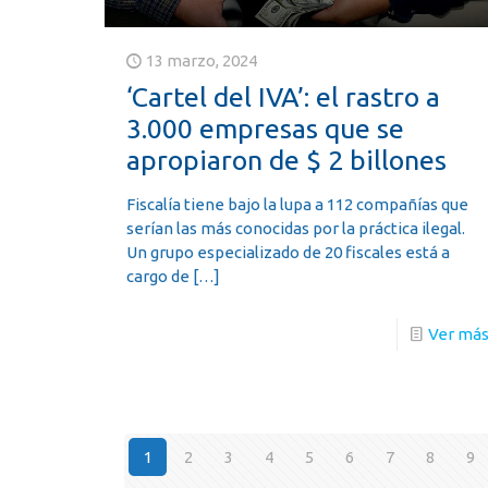
13 marzo, 2024
‘Cartel del IVA’: el rastro a
3.000 empresas que se
apropiaron de $ 2 billones
Fiscalía tiene bajo la lupa a 112 compañías que
serían las más conocidas por la práctica ilegal.
Un grupo especializado de 20 fiscales está a
cargo de
[…]
Ver má
1
2
3
4
5
6
7
8
9