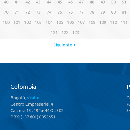
40
41
42
43
44
45
46
47
48
49
50
51
70
71
72
73
74
75
76
77
78
79
80
81
100
101
102
103
104
105
106
107
108
109
110
111
121
122
123
Siguiente
Colombia
Bogotá,
Visitar
C
Centro Empresarial 4
P
Carrera 13 # 94a-44 Of. 302
3
PBX: (+57 601) 8052651