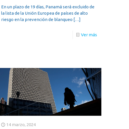
En un plazo de 19 días, Panamá será excluido de
la lista de la Unión Europea de países de alto
riesgo en la prevención de blanqueo
[…]
Ver más
14 marzo, 2024