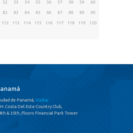
52
53
54
55
56
57
58
59
60
82
83
84
85
86
87
88
89
90
112
113
114
115
116
117
118
119
120
Panamá
iudad de Panamá,
Visitar
.H. Costa Del Este Country Club,
4th & 35th ,Floors Financial Park Tower