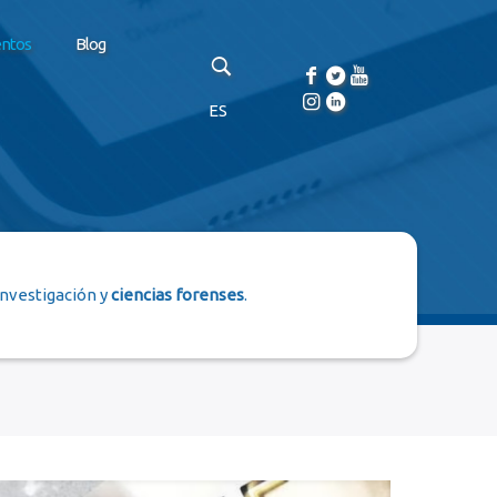
entos
Blog
ES
investigación y
ciencias forenses
.