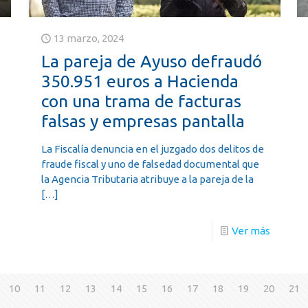
13 marzo, 2024
La pareja de Ayuso defraudó
350.951 euros a Hacienda
con una trama de facturas
falsas y empresas pantalla
La Fiscalía denuncia en el juzgado dos delitos de
fraude fiscal y uno de falsedad documental que
la Agencia Tributaria atribuye a la pareja de la
[…]
s
Ver más
10
11
12
13
14
15
16
17
18
19
20
21