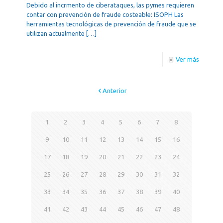
Debido al incrmento de ciberataques, las pymes requieren
contar con prevención de fraude costeable: ISOPH Las
herramientas tecnológicas de prevención de fraude que se
utilizan actualmente
[…]
Ver más
Anterior
1
2
3
4
5
6
7
8
9
10
11
12
13
14
15
16
17
18
19
20
21
22
23
24
25
26
27
28
29
30
31
32
33
34
35
36
37
38
39
40
41
42
43
44
45
46
47
48