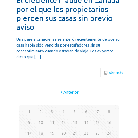
El creciente fraude en Canadá
por el que los propietarios
pierden sus casas sin previo
aviso
Una pareja canadiense se enteró recientemente de que su
casa había sido vendida por estafadores sin su
consentimiento cuando estaban de viaje. Los expertos
dicen que
[…]
Ver más
Anterior
1
2
3
4
5
6
7
8
9
10
11
12
13
14
15
16
17
18
19
20
21
22
23
24