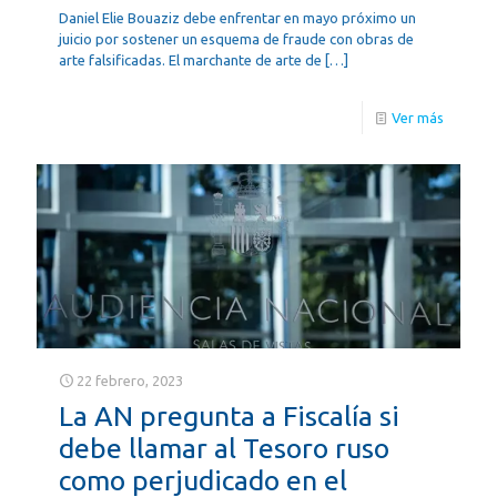
Daniel Elie Bouaziz debe enfrentar en mayo próximo un
juicio por sostener un esquema de fraude con obras de
arte falsificadas. El marchante de arte de
[…]
Ver más
22 febrero, 2023
La AN pregunta a Fiscalía si
debe llamar al Tesoro ruso
como perjudicado en el