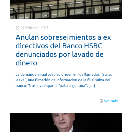
27 febrero, 2023
Anulan sobreseimientos a ex
directivos del Banco HSBC
denunciados por lavado de
dinero
La demanda inicial tuvo su origen en los llamados “Swiss
leaks”, una filtración de información de la filial suiza del
banco. Tras investigar la “pata argentina”,
[…]
Ver más