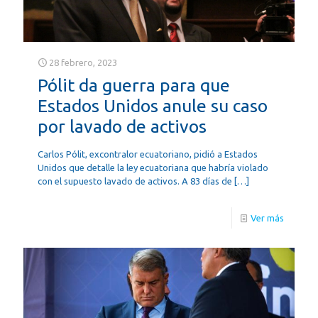
28 febrero, 2023
Pólit da guerra para que
Estados Unidos anule su caso
por lavado de activos
Carlos Pólit, excontralor ecuatoriano, pidió a Estados
Unidos que detalle la ley ecuatoriana que habría violado
con el supuesto lavado de activos. A 83 días de
[…]
Ver más