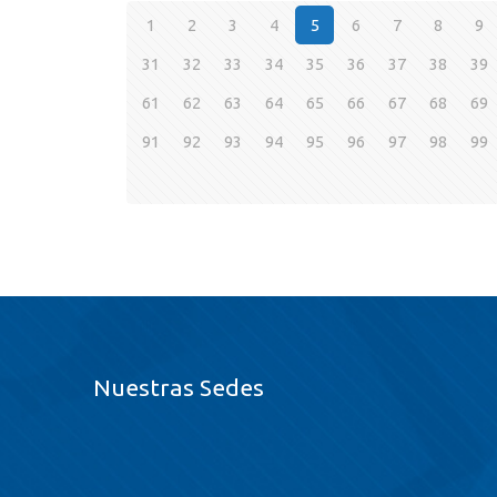
1
2
3
4
5
6
7
8
9
31
32
33
34
35
36
37
38
39
61
62
63
64
65
66
67
68
69
91
92
93
94
95
96
97
98
99
Nuestras Sedes