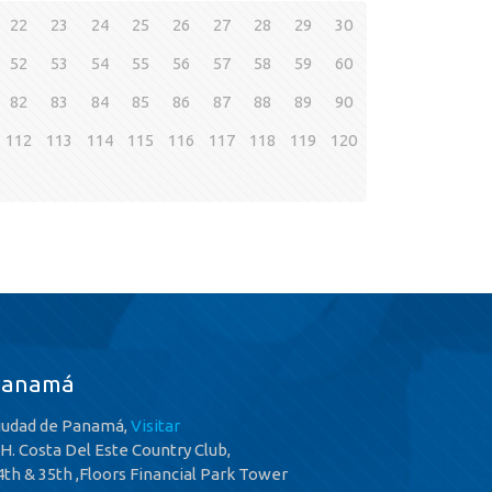
22
23
24
25
26
27
28
29
30
52
53
54
55
56
57
58
59
60
82
83
84
85
86
87
88
89
90
112
113
114
115
116
117
118
119
120
Panamá
iudad de Panamá,
Visitar
.H. Costa Del Este Country Club,
4th & 35th ,Floors Financial Park Tower