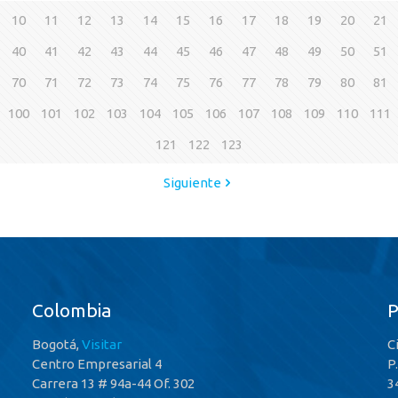
10
11
12
13
14
15
16
17
18
19
20
21
40
41
42
43
44
45
46
47
48
49
50
51
70
71
72
73
74
75
76
77
78
79
80
81
100
101
102
103
104
105
106
107
108
109
110
111
121
122
123
Siguiente
Colombia
Bogotá,
Visitar
C
Centro Empresarial 4
P
Carrera 13 # 94a-44 Of. 302
3