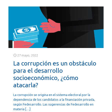
27 mayo, 2022
La corrupción es un obstáculo
para el desarrollo
socioeconómico, ¿cómo
atacarla?
La corrupción se origina en el sistema electoral por la
dependencia de los candidatos a la financiación privada,
según Fedesarrollo. Las sugerencias de Fedesarrollo en
materia
[…]