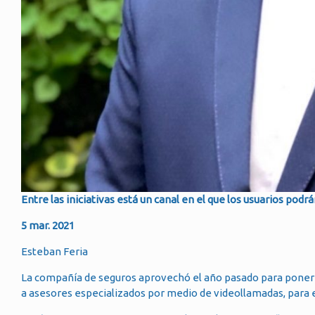
Entre las iniciativas está un canal en el que los usuarios pod
5 mar. 2021
Esteban Feria
La compañía de seguros aprovechó el año pasado para poner 
a asesores especializados por medio de videollamadas, para e