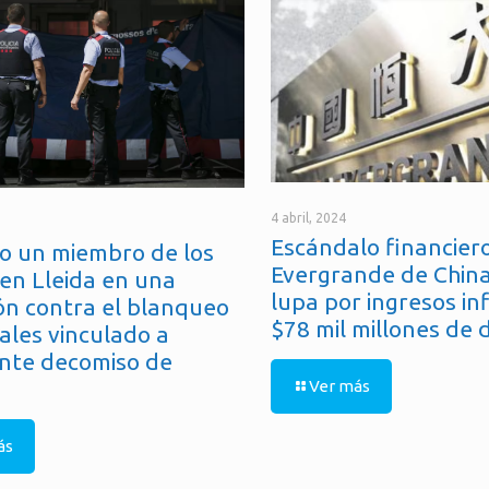
4 abril, 2024
Escándalo financiero
o un miembro de los
Evergrande de China
en Lleida en una
lupa por ingresos in
ón contra el blanqueo
$78 mil millones de 
ales vinculado a
nte decomiso de
Ver más
ás