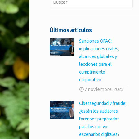
Últimos artículos
Sanciones OFAC:
implicaciones reales,
alcances globales y
lecciones para el
cumplimiento
corporativo
7 noviembre, 2025
Ciberseguridad y fraude:
¿están los auditores
forenses preparados
para los nuevos
escenarios digitales?