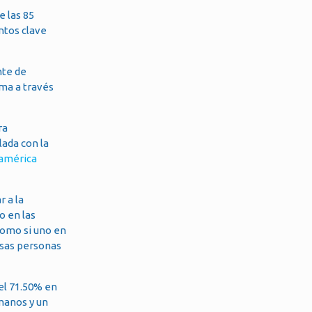
e las 85
untos clave
nte de
ema a través
ra
lada con la
oamérica
 a la
o en las
como si uno en
esas personas
del 71.50% en
manos y un