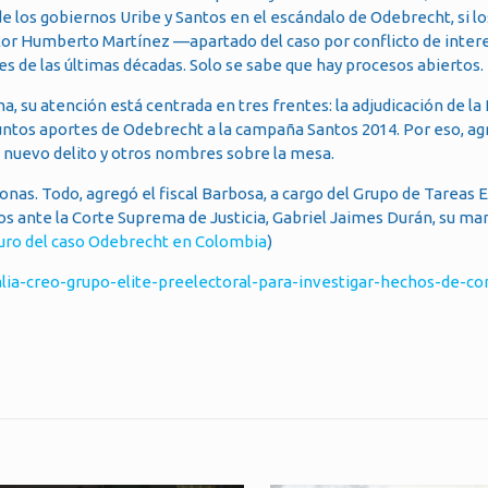
 los gobiernos Uribe y Santos en el escándalo de Odebrecht, si lo
Néstor Humberto Martínez —apartado del caso por conflicto de inte
s de las últimas décadas. Solo se sabe que hay procesos abiertos.
, su atención está centrada en tres frentes: la adjudicación de la R
untos aportes de Odebrecht a la campaña Santos 2014. Por eso, ag
 nuevo delito y otros nombres sobre la mesa.
onas. Todo, agregó el fiscal Barbosa, a cargo del Grupo de Tareas 
dos ante la Corte Suprema de Justicia, Gabriel Jaimes Durán, su ma
uturo del caso Odebrecht en Colombia
)
calia-creo-grupo-elite-preelectoral-para-investigar-hechos-de-co