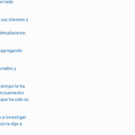
un lado
sus clientes y
 desplazarse,
, agregando
urados y
tiempo le ha
precisamente
 que ha sido su
 a investigar
n le dijo a