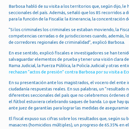
Barbosa habló de su visita a los territorios que, según dijo, l
seccionales del país. Además, señaló que los 85 recorridos a d
para la función de la Fiscalía: la itinerancia, la concentración d
“Si los criminales los criminales se estaban moviendo, la Fi
competencias cerradas o de jurisdicciones cuando, además, lo
de corredores regionales de criminalidad”, explicó Barbosa.
En ese sentido, explicó fiscales e investigadores se han teni
salvaguardar elementos de prueba y tener una visión clara de l
Rama Judicial, la Fuerza Pública, la Policía Judicial y otras ent
rechazan “actos de presión” contra Barbosa por su visita a E
En su presentación ante los magistrados, el vocero del ente 
ciudadanía respuestas reales. En sus palabras, un “resultado 
diferentes seccionales del país que no celebremos órdenes de
el fútbol estuviera celebrando saques de banda. Lo que hay q
ante juez de garantías para lograr las medidas de aseguramie
El fiscal expuso sus cifras sobre los resultados que, según su
masacres (homicidios múltiples), un progreso de 65.35% en 