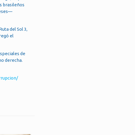
s brasileños
reses—
uta del Sol 3,
regó el
Especiales de
no derecha.
rrupcion/