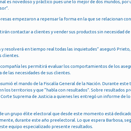
nal es novedoso y práctico pues une lo mejor de dos mundos, por 
sor”.
resas empezaron a repensar la forma en la que se relacionan con 
irán contactar a clientes y vender sus productos sin necesidad de
 y resolverá en tiempo real todas las inquietudes” aseguró Prieto
 clientes.
 la compañía les permitirá evaluar los comportamientos de los aseg
a de las necesidades de sus clientes.
umió el mando de la Fiscalía General de la Nación. Durante este 
n los territorios y que “habla con resultados”. Sobre resultados 
a Corte Suprema de Justicia a quienes les entregó un informe de lo
n de un grupo élite electoral que desde este momento está dedicado
mente, durante este año preelectoral. Lo que espera Barbosa, segú
este equipo especializado presente resultados.