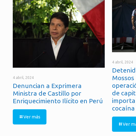
4 abril, 2024
Detenid
Mossos 
4 abril, 2024
operaci
Denuncian a Exprimera
de capit
Ministra de Castillo por
importa
Enriquecimiento Ilícito en Perú
cocaína
Ver más
Ver m