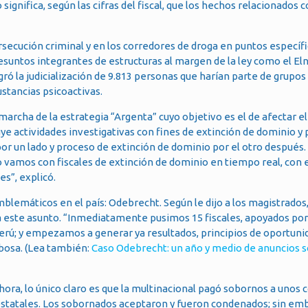
ignifica, según las cifras del fiscal, que los hechos relacionados 
secución criminal y en los corredores de droga en puntos específic
presuntos integrantes de estructuras al margen de la ley como el Eln
ogró la judicialización de 9.813 personas que harían parte de grupos
ustancias psicoactivas.
n marcha de la estrategia “Argenta” cuyo objetivo es el de afectar 
cluye actividades investigativas con fines de extinción de dominio y
or un lado y proceso de extinción de dominio por el otro después
o vamos con fiscales de extinción de dominio en tiempo real, con
s”, explicó.
emblemáticos en el país: Odebrecht. Según le dijo a los magistrados
a este asunto. “Inmediatamente pusimos 15 fiscales, apoyados por
 Perú; y empezamos a generar ya resultados, principios de oportuni
rbosa. (Lea también:
Caso Odebrecht: un año y medio de anuncios s
ahora, lo único claro es que la multinacional pagó sobornos a unos 
 estatales. Los sobornados aceptaron y fueron condenados; sin em