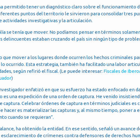
e ha permitido tener un diagnóstico claro sobre el funcionamiento d
iferentes puntos del territorio le sirvieron para consolidar tres p
e actividades investigativas y la articulación.
scalía se tenía que mover. No podíamos pensar en términos solame
s delincuentes estaban cruzando el país sin ningún tipo de probl
do que mover a los lugares donde ocurren los hechos criminales pa
o ocurrido. Esta estrategia, también ha facilitado una labor articu
idades, según refirió el fiscal. (Le puede interesar:
Fiscales de Iber
cuador
)
investigador enfatizó en que su esfuerzo ha estado enfocado en dar
no es una expedición de una orden de captura. He venido insistiend
 captura. Celebrar órdenes de captura en términos judiciales es 
ue hacer es materializar las capturas y, al mismo tiempo, poner a 
nto cuando se requieran”.
 balance, ha obtenido la entidad. En ese sentido, señaló un avance 
el esclarecimiento de crímenes contra defensores de derechos hu