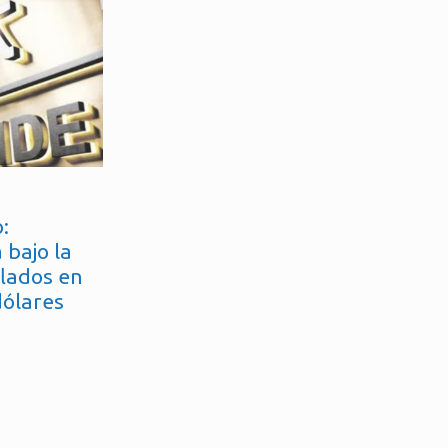
:
 bajo la
flados en
dólares