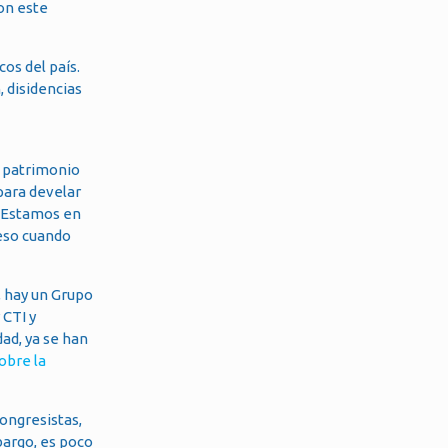
con este
os del país.
, disidencias
el patrimonio
 para develar
. Estamos en
 eso cuando
, hay un Grupo
 CTI y
dad, ya se han
obre la
congresistas,
bargo, es poco