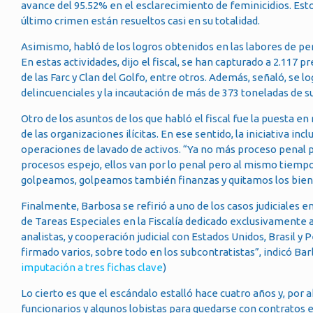
avance del 95.52% en el esclarecimiento de feminicidios. Esto s
último crimen están resueltos casi en su totalidad.
Asimismo, habló de los logros obtenidos en las labores de per
En estas actividades, dijo el fiscal, se han capturado a 2.117 
de las Farc y Clan del Golfo, entre otros. Además, señaló, se l
delincuenciales y la incautación de más de 373 toneladas de s
Otro de los asuntos de los que habló el fiscal fue la puesta e
de las organizaciones ilícitas. En ese sentido, la iniciativa in
operaciones de lavado de activos. “Ya no más proceso penal p
procesos espejo, ellos van por lo penal pero al mismo tiemp
golpeamos, golpeamos también finanzas y quitamos los biene
Finalmente, Barbosa se refirió a uno de los casos judiciales 
de Tareas Especiales en la Fiscalía dedicado exclusivamente 
analistas, y cooperación judicial con Estados Unidos, Brasil y
firmado varios, sobre todo en los subcontratistas”, indicó Ba
imputación a tres fichas clave
)
Lo cierto es que el escándalo estalló hace cuatro años y, por 
funcionarios y algunos lobistas para quedarse con contratos