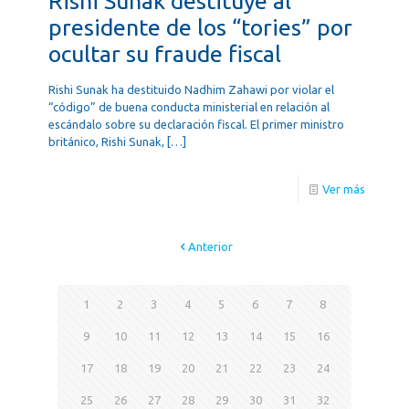
Rishi Sunak destituye al
presidente de los “tories” por
ocultar su fraude fiscal
Rishi Sunak ha destituido Nadhim Zahawi por violar el
“código” de buena conducta ministerial en relación al
escándalo sobre su declaración fiscal. El primer ministro
británico, Rishi Sunak,
[…]
Ver más
Anterior
1
2
3
4
5
6
7
8
9
10
11
12
13
14
15
16
17
18
19
20
21
22
23
24
25
26
27
28
29
30
31
32