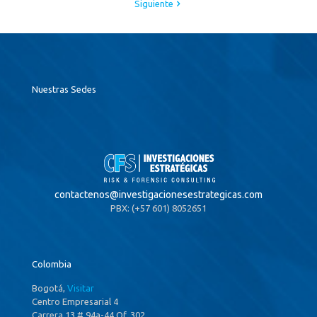
Siguiente
Nuestras Sedes
contactenos@
investigacionesestrategicas.com
PBX: (+57 601) 8052651
Colombia
Bogotá,
Visitar
Centro Empresarial 4
Carrera 13 # 94a-44 Of. 302