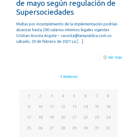
de mayo según regulación de
Supersociedades
Multas por incumplimiento de la implementación podrían
alcanzar hasta 200 salarios mínimos legales vigentes
Cristian Acosta Argote – cacosta@larepublica.com.co
sábado, 20 de febrero de 2021 La
[…]
Ver más
Anterior
1
2
3
4
5
6
7
8
9
10
11
12
13
14
15
16
17
18
19
20
21
22
23
24
25
26
27
28
29
30
31
32