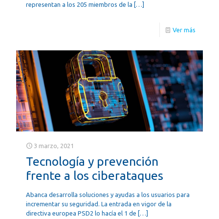
representan a los 205 miembros de la
[…]
Ver más
3 marzo, 2021
Tecnología y prevención
frente a los ciberataques
Abanca desarrolla soluciones y ayudas a los usuarios para
incrementar su seguridad. La entrada en vigor de la
directiva europea PSD2 lo hacía el 1 de
[…]