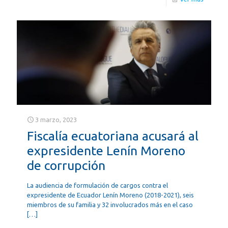
3 marzo, 2023
Fiscalía ecuatoriana acusará al
expresidente Lenín Moreno
de corrupción
La audiencia de formulación de cargos contra el
expresidente de Ecuador Lenín Moreno (2018-2021), seis
miembros de su familia y 32 involucrados más en el caso
[…]