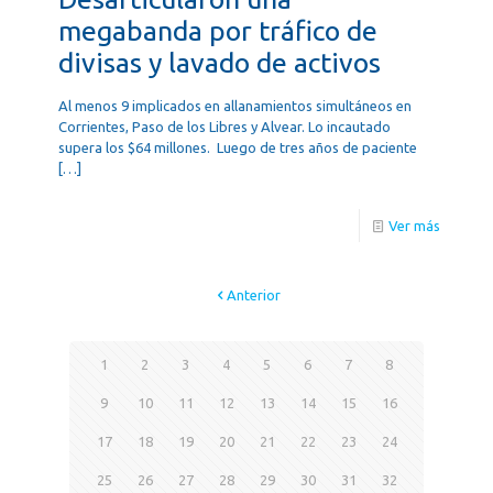
megabanda por tráfico de
divisas y lavado de activos
Al menos 9 implicados en allanamientos simultáneos en
Corrientes, Paso de los Libres y Alvear. Lo incautado
supera los $64 millones. Luego de tres años de paciente
[…]
Ver más
Anterior
1
2
3
4
5
6
7
8
9
10
11
12
13
14
15
16
17
18
19
20
21
22
23
24
25
26
27
28
29
30
31
32