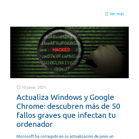
Ver más
10 junio, 2021
Actualiza Windows y Google
Chrome: descubren más de 50
fallos graves que infectan tu
ordenador
Microsoft ha corregido en su actualización de junio un