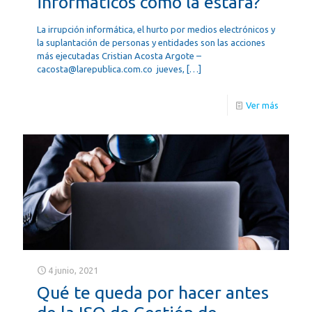
informáticos como la estafa?
La irrupción informática, el hurto por medios electrónicos y
la suplantación de personas y entidades son las acciones
más ejecutadas Cristian Acosta Argote –
cacosta@larepublica.com.co jueves,
[…]
Ver más
4 junio, 2021
Qué te queda por hacer antes