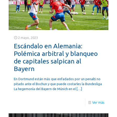
2 mayo, 2023
Escándalo en Alemania:
Polémica arbitral y blanqueo
de capitales salpican al
Bayern
En Dortmund están más que enfadados por un penalti no
pitado ante el Bochun y que puede costarles la Bundesliga
La hegemonía del Bayern de Múnich en el
[…]
Ver más