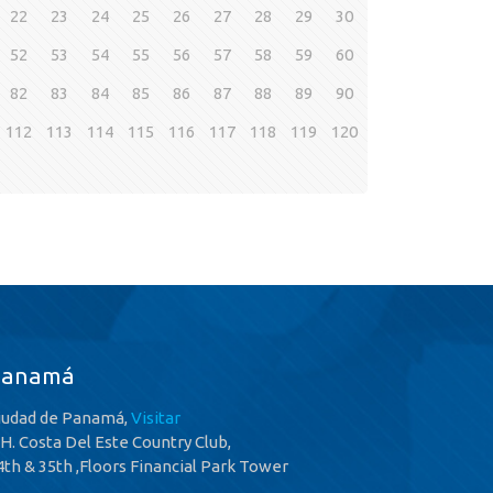
22
23
24
25
26
27
28
29
30
52
53
54
55
56
57
58
59
60
82
83
84
85
86
87
88
89
90
112
113
114
115
116
117
118
119
120
Panamá
iudad de Panamá,
Visitar
.H. Costa Del Este Country Club,
4th & 35th ,Floors Financial Park Tower