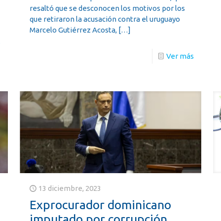
resaltó que se desconocen los motivos por los
que retiraron la acusación contra el uruguayo
Marcelo Gutiérrez Acosta,
[…]
s
Ver más
13 diciembre, 2023
Exprocurador dominicano
imputado por corrupción