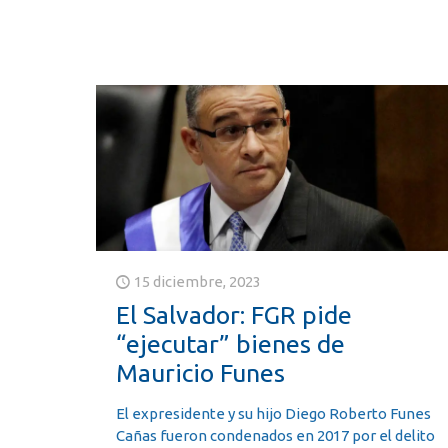
15 diciembre, 2023
El Salvador: FGR pide
“ejecutar” bienes de
Mauricio Funes
El expresidente y su hijo Diego Roberto Funes
Cañas fueron condenados en 2017 por el delito