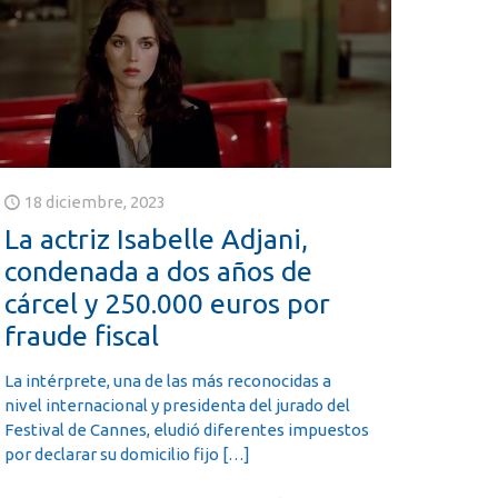
18 diciembre, 2023
La actriz Isabelle Adjani,
condenada a dos años de
cárcel y 250.000 euros por
fraude fiscal
La intérprete, una de las más reconocidas a
nivel internacional y presidenta del jurado del
Festival de Cannes, eludió diferentes impuestos
por declarar su domicilio fijo
[…]