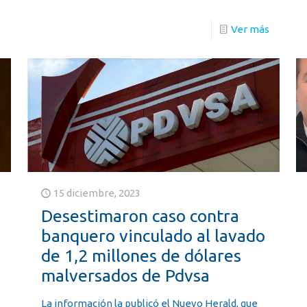
Ver más
15 diciembre, 2023
Desestimaron caso contra
banquero vinculado al lavado
de 1,2 millones de dólares
malversados de Pdvsa
La información la publicó el Nuevo Herald, que