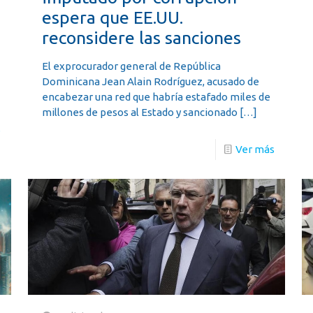
espera que EE.UU.
reconsidere las sanciones
El exprocurador general de República
Dominicana Jean Alain Rodríguez, acusado de
encabezar una red que habría estafado miles de
millones de pesos al Estado y sancionado
[…]
s
Ver más