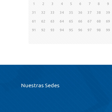
1
2
3
4
5
6
7
8
9
31
32
33
34
35
36
37
38
39
61
62
63
64
65
66
67
68
69
91
92
93
94
95
96
97
98
99
Nuestras Sedes