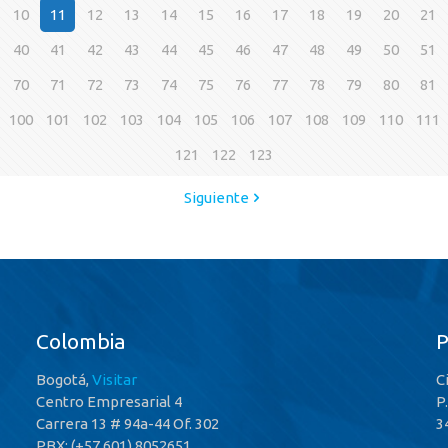
10
11
12
13
14
15
16
17
18
19
20
21
40
41
42
43
44
45
46
47
48
49
50
51
70
71
72
73
74
75
76
77
78
79
80
81
100
101
102
103
104
105
106
107
108
109
110
111
121
122
123
Siguiente
Colombia
Bogotá,
Visitar
C
Centro Empresarial 4
P
Carrera 13 # 94a-44 Of. 302
3
PBX: (+57 601) 8052651