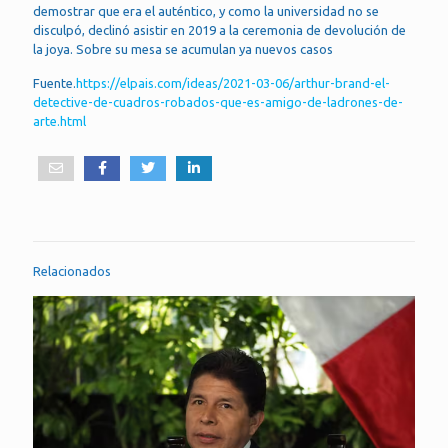
demostrar que era el auténtico, y como la universidad no se
disculpó, declinó asistir en 2019 a la ceremonia de devolución de
la joya. Sobre su mesa se acumulan ya nuevos casos
Fuente.
https://elpais.com/ideas/2021-03-06/arthur-brand-el-
detective-de-cuadros-robados-que-es-amigo-de-ladrones-de-
arte.html
Relacionados