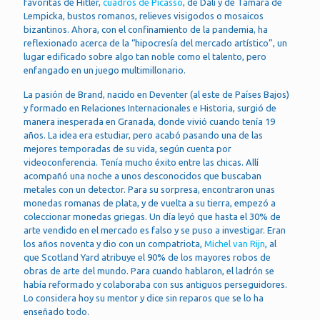
favoritas de Hitler,
cuadros de Picasso
, de Dalí y de Tamara de
Lempicka, bustos romanos, relieves visigodos o mosaicos
bizantinos. Ahora, con el confinamiento de la pandemia, ha
reflexionado acerca de la “hipocresía del mercado artístico”, un
lugar edificado sobre algo tan noble como el talento, pero
enfangado en un juego multimillonario.
La pasión de Brand, nacido en Deventer (al este de Países Bajos)
y formado en Relaciones Internacionales e Historia, surgió de
manera inesperada en Granada, donde vivió cuando tenía 19
años. La idea era estudiar, pero acabó pasando una de las
mejores temporadas de su vida, según cuenta por
videoconferencia. Tenía mucho éxito entre las chicas. Allí
acompañó una noche a unos desconocidos que buscaban
metales con un detector. Para su sorpresa, encontraron unas
monedas romanas de plata, y de vuelta a su tierra, empezó a
coleccionar monedas griegas. Un día leyó que hasta el 30% de
arte vendido en el mercado es falso y se puso a investigar. Eran
los años noventa y dio con un compatriota,
Michel van Rijn
, al
que Scotland Yard atribuye el 90% de los mayores robos de
obras de arte del mundo. Para cuando hablaron, el ladrón se
había reformado y colaboraba con sus antiguos perseguidores.
Lo considera hoy su mentor y dice sin reparos que se lo ha
enseñado todo.