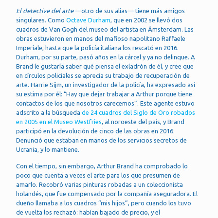
El detective del arte
—otro de sus alias— tiene más amigos
singulares. Como
Octave Durham
, que en 2002 se llevó dos
cuadros de Van Gogh del museo del artista en Ámsterdam. Las
obras estuvieron en manos del mafioso napolitano Raffaele
Imperiale, hasta que la policía italiana los rescató en 2016.
Durham, por su parte, pasó años en la cárcel y ya no delinque. A
Brand le gustaría saber qué piensa el exladrón de él, y cree que
en círculos policiales se aprecia su trabajo de recuperación de
arte. Harrie Sijm, un investigador de la policía, ha expresado así
su estima por él: “Hay que dejar trabajar a Arthur porque tiene
contactos de los que nosotros carecemos”. Este agente estuvo
adscrito a la búsqueda
de 24 cuadros del Siglo de Oro robados
en 2005 en el Museo Westfries
, al noroeste del país, y Brand
participó en la devolución de cinco de las obras en 2016.
Denunció que estaban en manos de los servicios secretos de
Ucrania, y lo mantiene.
Con el tiempo, sin embargo, Arthur Brand ha comprobado lo
poco que cuenta a veces el arte para los que presumen de
amarlo. Recobró varias pinturas robadas a un coleccionista
holandés, que fue compensado por la compañía aseguradora. El
dueño llamaba a los cuadros “mis hijos”, pero cuando los tuvo
de vuelta los rechazó: habían bajado de precio, y el