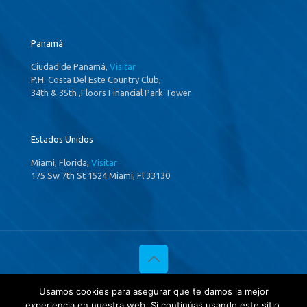
Panamá
Ciudad de Panamá,
Visitar
P.H. Costa Del Este Country Club,
34th & 35th ,Floors Financial Park Tower
Estados Unidos
Miami, Florida,
Visitar
175 Sw 7th St 1524 Miami, Fl 33130
© 2020 Investigaciones Estratégicas & Asociados. All Rights
Usamos cookies para asegurar que te damos la mejor
Reserved
experiencia en nuestra web. Si continúas usando este sitio,