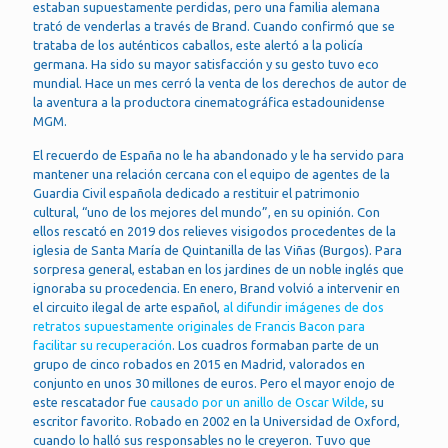
estaban supuestamente perdidas, pero una familia alemana
trató de venderlas a través de Brand. Cuando confirmó que se
trataba de los auténticos caballos, este alertó a la policía
germana. Ha sido su mayor satisfacción y su gesto tuvo eco
mundial. Hace un mes cerró la venta de los derechos de autor de
la aventura a la productora cinematográfica estadounidense
MGM.
El recuerdo de España no le ha abandonado y le ha servido para
mantener una relación cercana con el equipo de agentes de la
Guardia Civil española dedicado a restituir el patrimonio
cultural, “uno de los mejores del mundo”, en su opinión. Con
ellos rescató en 2019 dos relieves visigodos procedentes de la
iglesia de Santa María de Quintanilla de las Viñas (Burgos). Para
sorpresa general, estaban en los jardines de un noble inglés que
ignoraba su procedencia. En enero, Brand volvió a intervenir en
el circuito ilegal de arte español,
al difundir imágenes de dos
retratos supuestamente originales de Francis Bacon para
facilitar su recuperación
. Los cuadros formaban parte de un
grupo de cinco robados en 2015 en Madrid, valorados en
conjunto en unos 30 millones de euros. Pero el mayor enojo de
este rescatador fue
causado por un anillo de Oscar Wilde
, su
escritor favorito. Robado en 2002 en la Universidad de Oxford,
cuando lo halló sus responsables no le creyeron. Tuvo que