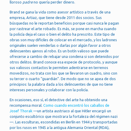
lloroso
padre
no quería perder dinero.
Brand se gana la vida como asesor artístico a través de una
empresa, Artiaz, que tiene desde 2011 dos socios. Sus
búsquedas no le reportan beneficios porque casi nunca le pagan
por rastrear el arte robado. Es más, se pone en marcha cuando
la policía deja el caso o bien el delito ha prescrito. Este tipo de
obras son muy difíciles de colocar en el mercado, y los ladrones
originales suelen venderlas o darlas por algún favor a otros
delincuentes ajenos al robo. Es un botín valioso que puede
ofrecerse a cambio de rebajar una condena si son detenidos por
otros delitos. Brand conoce esa especie de protocolo, y aunque
sus valiosos contactos le permiten adentrarse en terrenos
movedizos, no trata con los que se llevaron un cuadro, sino con
su tercer o cuarto “guardián”. De modo que no se apea de dos
principios: la palabra dada a los delincuentes de que no tiene
intereses personales y colaborar con la policía.
En ocasiones, eso sí, el detective del arte ha obtenido una
recompensa moral.
Como cuando encontró los caballos de
Josef Thorak
—un artista austriaco al que Hitler encargó un
conjunto escultórico que mostrara la fortaleza del régimen nazi
—. Las esculturas, escondidas en Berlín en 1944 y transportadas
por los rusos en 1945 a la antigua Alemania Oriental (RDA),