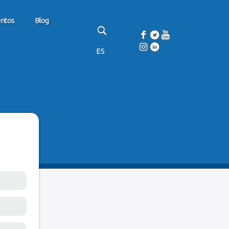
entos
Blog
ES