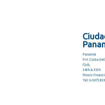
Ciuda
Pana
Panamá
P.H. Costa De
Club,
34th & 35th
Floors Financ
Tel: (+507) 83