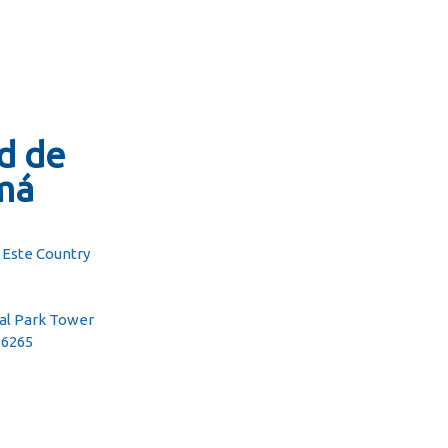
d de
má
l Este Country
ial Park Tower
36265