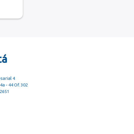
tá
arial 4
4a - 44 Of. 302
52651