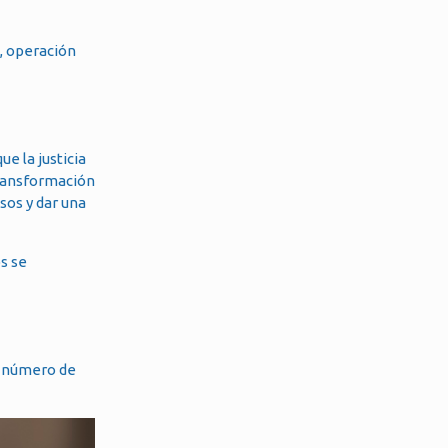
, operación
e la justicia
transformación
esos y dar una
s se
el número de