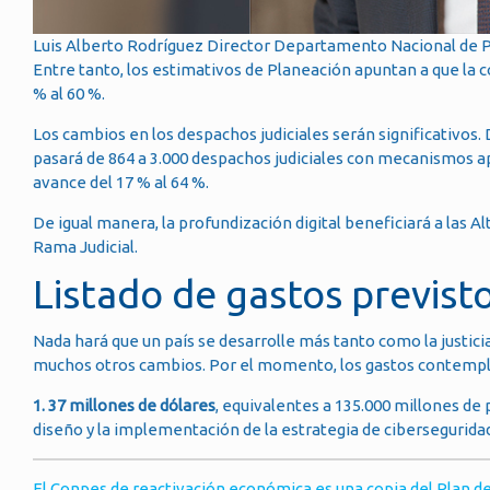
Luis Alberto Rodríguez Director Departamento Nacional de 
Entre tanto, los estimativos de Planeación apuntan a que la con
% al 60 %.
Los cambios en los despachos judiciales serán significativos.
pasará de 864 a 3.000 despachos judiciales con mecanismos ap
avance del 17 % al 64 %.
De igual manera, la profundización digital beneficiará a las Al
Rama Judicial.
Listado de gastos previst
Nada hará que un país se desarrolle más tanto como la justici
muchos otros cambios. Por el momento, los gastos contempla
1. 37 millones de dólares
, equivalentes a 135.000 millones de p
diseño y la implementación de la estrategia de ciberseguridad
El Conpes de reactivación económica es una copia del Plan d