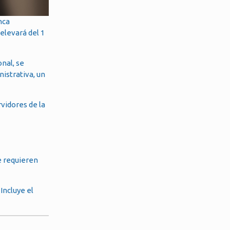
nca
 elevará del 1
nal, se
istrativa, un
rvidores de la
e requieren
Incluye el