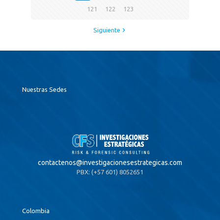
121
122
123
Siguiente
Nuestras Sedes
contactenos@
investigacionesestrategicas.com
PBX: (+57 601) 8052651
Colombia