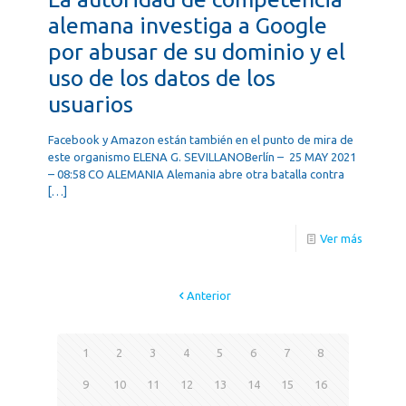
alemana investiga a Google
por abusar de su dominio y el
uso de los datos de los
usuarios
Facebook y Amazon están también en el punto de mira de
este organismo ELENA G. SEVILLANOBerlín – 25 MAY 2021
– 08:58 CO ALEMANIA Alemania abre otra batalla contra
[…]
Ver más
Anterior
1
2
3
4
5
6
7
8
9
10
11
12
13
14
15
16