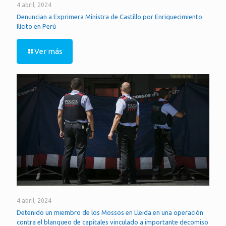
4 abril, 2024
Denuncian a Exprimera Ministra de Castillo por Enriquecimiento
Ilícito en Perú
Ver más
4 abril, 2024
Detenido un miembro de los Mossos en Lleida en una operación
contra el blanqueo de capitales vinculado a importante decomiso