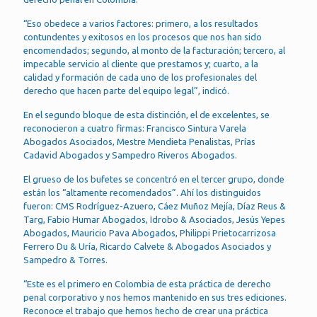
“Eso obedece a varios factores: primero, a los resultados
contundentes y exitosos en los procesos que nos han sido
encomendados; segundo, al monto de la facturación; tercero, al
impecable servicio al cliente que prestamos y; cuarto, a la
calidad y formación de cada uno de los profesionales del
derecho que hacen parte del equipo legal”, indicó.
En el segundo bloque de esta distinción, el de excelentes, se
reconocieron a cuatro firmas: Francisco Sintura Varela
Abogados Asociados, Mestre Mendieta Penalistas, Prías
Cadavid Abogados y Sampedro Riveros Abogados.
El grueso de los bufetes se concentró en el tercer grupo, donde
están los “altamente recomendados”. Ahí los distinguidos
fueron: CMS Rodríguez-Azuero, Cáez Muñoz Mejía, Díaz Reus &
Targ, Fabio Humar Abogados, Idrobo & Asociados, Jesús Yepes
Abogados, Mauricio Pava Abogados, Philippi Prietocarrizosa
Ferrero Du & Uría, Ricardo Calvete & Abogados Asociados y
Sampedro & Torres.
“Este es el primero en Colombia de esta práctica de derecho
penal corporativo y nos hemos mantenido en sus tres ediciones.
Reconoce el trabajo que hemos hecho de crear una práctica