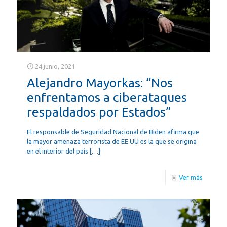
24 junio, 2021
Alejandro Mayorkas: “Nos
enfrentamos a ciberataques
respaldados por Estados”
El responsable de Seguridad Nacional de Biden afirma que
la mayor amenaza terrorista de EE UU es la que se origina
en el interior del país
[…]
Ver más