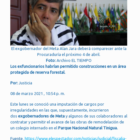
El exgobernador del Meta Alan Jara deberá comparecer ante la
Procuraduría el próximo 4 de abril.
Foto:
Archivo EL TIEMPO
Los exfuncionarios habrían permitido construcciones en un área
protegida de reserva forestal.
Por:
Justicia
08 de marzo 2021 , 10:54 p. m.
Este lunes se conoció una imputación de cargos por
irregularidades en las que, supuestamente, incurrieron
dos
exgobernadores de Meta
y algunos de sus colaboradores al
contratar y permitir el avance de las obras de remodelación de
un colegio internado en el
Parque Nacional Natural Tinigua.
Fuente
. https://www.elespectador.com/noticias/judicial/fiscalia-