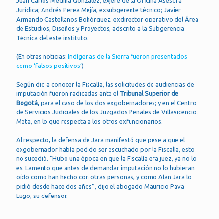
Juan Carlos Medina González, exjefe de la Oficina Asesora
Jurídica; Andrés Perea Mejía, exsubgerente técnico; Javier
Armando Castellanos Bohórquez, exdirector operativo del Área
de Estudios, Diseños y Proyectos, adscrito a la Subgerencia
Técnica del este instituto.
(En otras noticias:
Indígenas de la Sierra fueron presentados
como ‘falsos positivos’
)
Según dio a conocer la Fiscalía, las solicitudes de audiencias de
imputación fueron radicadas ante el
Tribunal Superior de
Bogotá,
para el caso de los dos exgobernadores; y en el Centro
de Servicios Judiciales de los Juzgados Penales de Villavicencio,
Meta, en lo que respecta a los otros exfuncionarios.
Al respecto, la defensa de Jara manifestó que pese a que el
exgobernador había pedido ser escuchado por la Fiscalía, esto
no sucedió. “Hubo una época en que la Fiscalía era juez, ya no lo
es. Lamento que antes de demandar imputación no lo hubieran
oído como han hecho con otras personas, y como Alan Jara lo
pidió desde hace dos años”, dijo el abogado Mauricio Pava
Lugo, su defensor.