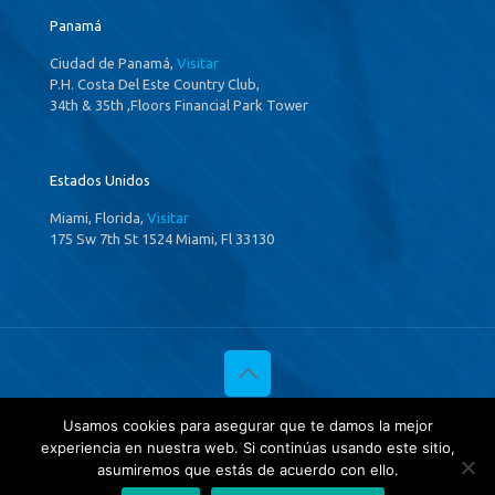
Panamá
Ciudad de Panamá,
Visitar
P.H. Costa Del Este Country Club,
34th & 35th ,Floors Financial Park Tower
Estados Unidos
Miami, Florida,
Visitar
175 Sw 7th St 1524 Miami, Fl 33130
© 2020 Investigaciones Estratégicas & Asociados. All Rights
Usamos cookies para asegurar que te damos la mejor
Reserved
experiencia en nuestra web. Si continúas usando este sitio,
Política de privacidad
y
Tratamientos de datos.
asumiremos que estás de acuerdo con ello.