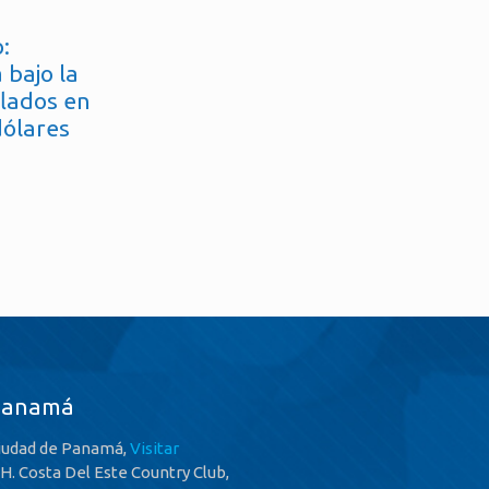
:
 bajo la
flados en
dólares
Panamá
iudad de Panamá,
Visitar
.H. Costa Del Este Country Club,