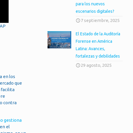
para los nuevos
escenarios digitales?
7 septiembre, 2025
 AP
El Estado de la Auditoría
Forense en América
Latina: Avances,
fortalezas y debilidades
29 agosto, 2025
a en los
mercado que
facilita
ere
o contra
o gestiona
en el