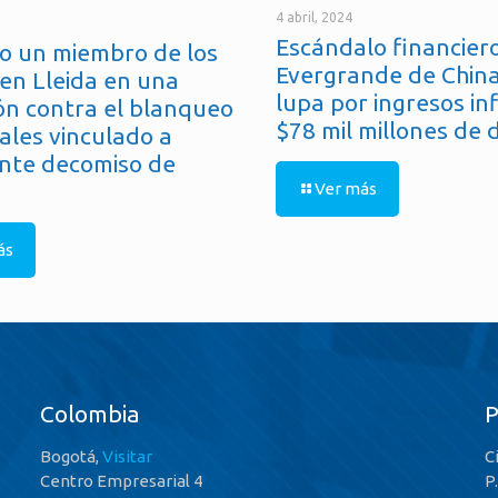
4 abril, 2024
Escándalo financiero
o un miembro de los
Evergrande de China
en Lleida en una
lupa por ingresos in
ón contra el blanqueo
$78 mil millones de 
ales vinculado a
nte decomiso de
Ver más
ás
Colombia
Bogotá,
Visitar
C
Centro Empresarial 4
P