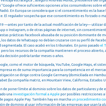
 ventaja estratégica”, aseguró Andreas Mundt, presidente del org
si “Google ofrece suficientes opciones a los consumidores sobre 
añadió. En Europa se considera que si el consentimiento es la base 
te. El regulador sospecha que ese consentimiento es forzado o m
 —antes por tanto de la actual modificación de la ley— utilizar d
pp o Instagram, o de otras páginas de internet, sin consentimien
on estas prácticas Facebook abusaba de su posición dominante de 
, los datos de Whatsapp no debían cruzarse con su perfil de Faceb
d segmentada. El caso acabó en los tribunales. En junio pasado
el 
, pero los recursos de la compañía mantienen el proceso abierto, a
sta decisión podría tardar meses o años.
 Google, como el motor de búsqueda, YouTube, Google Maps, el sist
empresa es de suma importancia para la competencia en el mercad
stigación se dirige contra Google Germany (domiciliada en Hambu
habet (la compañía matriz, en Mountain View, California, Estados U
 de poner límite al dominio sobre los datos de particulares y de
sado una
investigación formal a Apple
por posibles restricciones a 
o de pagos Apple Pay. También hay en marcha
un procedimiento con
ión de dominio al usar información de las empresas que usan la p