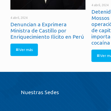
4 abril, 2024
Detenid
Mossos 
4 abril, 2024
operaci
Denuncian a Exprimera
de capit
Ministra de Castillo por
importa
Enriquecimiento Ilícito en Perú
cocaína
Ver más
Ver m
Nuestras Sedes