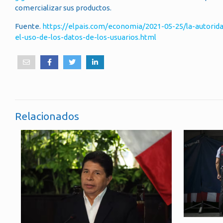
comercializar sus productos.
Fuente.
https://elpais.com/economia/2021-05-25/la-autori
el-uso-de-los-datos-de-los-usuarios.html
Relacionados