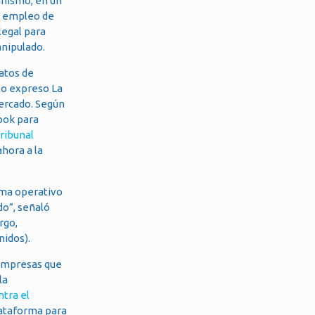
anismo, en un
el empleo de
legal para
anipulado.
atos de
to expreso La
mercado. Según
ook para
Tribunal
hora a la
ema operativo
o”, señaló
rgo,
nidos).
 empresas que
la
tra el
lataforma para