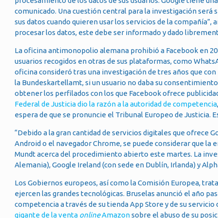
procesamiento de los datos de sus usuarios. Google tiene una
comunicado. Una cuestión central para la investigación será 
sus datos cuando quieren usar los servicios de la compañía”, 
procesar los datos, este debe ser informado y dado libremen
La oficina antimonopolio alemana prohibió a Facebook en 2019
usuarios recogidos en otras de sus plataformas, como WhatsA
oficina consideró tras una investigación de tres años que c
la Bundeskartellamt, si un usuario no daba su consentimiento
obtener los perfilados con los que Facebook ofrece publicida
Federal de Justicia dio la razón a la autoridad de competencia
espera de que se pronuncie el Tribunal Europeo de Justicia. E
“Debido a la gran cantidad de servicios digitales que ofrece
Android o el navegador Chrome, se puede considerar que la 
Mundt acerca del procedimiento abierto este martes. La inve
Alemania), Google Ireland (con sede en Dublín, Irlanda) y Alp
Los Gobiernos europeos, así como la Comisión Europea, tratan
ejercen las grandes tecnológicas. Bruselas anunció el año pa
competencia a través de su tienda App Store y de su servici
gigante de la venta
online
Amazon
sobre el abuso de su posic