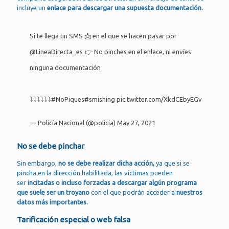
incluye un
enlace para descargar una supuesta documentación.
Si te llega un SMS 📩 en el que se hacen pasar por
@LineaDirecta_es
👉 No pinches en el enlace, ni envíes
ninguna documentación
⤵⤵⤵⤵⤵⤵
#NoPiques
#smishing
pic.twitter.com/XkdCEbyEGv
— Policía Nacional (@policia)
May 27, 2021
No se debe pinchar
Sin embargo,
no se debe realizar dicha acción,
ya que si se
pincha en la dirección habilitada, las víctimas pueden
ser
incitadas o incluso forzadas a descargar algún programa
que suele ser un troyano
con el que podrán acceder a
nuestros
datos más importantes.
Tarificación especial o web falsa