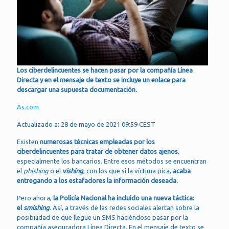
Los ciberdelincuentes se hacen pasar por la compañía Línea
Directa y en el mensaje de texto se incluye un enlace para
descargar una supuesta documentación.
As.com
Actualizado a: 28 de mayo de 2021 09:59 CEST
Existen
numerosas técnicas empleadas por los
ciberdelincuentes para tratar de obtener datos ajenos
,
especialmente los bancarios. Entre esos métodos se encuentran
el
phishing
o el
vishing
, con los que si la víctima pica,
acaba
entregando a los estafadores la información deseada.
Pero ahora,
la Policía Nacional ha incluido una nueva táctica:
el
smishing
. Así, a través de las redes sociales alertan sobre la
posibilidad de que llegue un SMS haciéndose pasar por la
compañía aseguradora Línea Directa. En el mensaje de texto se