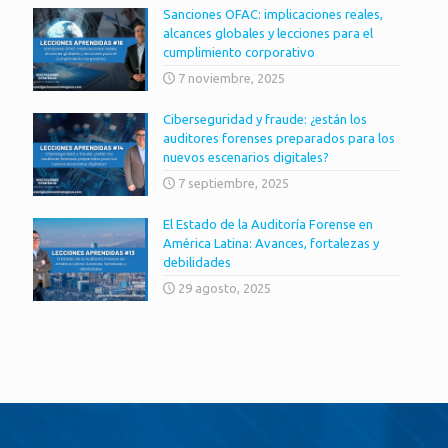
Sanciones OFAC: implicaciones reales,
alcances globales y lecciones para el
cumplimiento corporativo
7 noviembre, 2025
Ciberseguridad y fraude: ¿están los
auditores forenses preparados para los
nuevos escenarios digitales?
7 septiembre, 2025
El Estado de la Auditoría Forense en
América Latina: Avances, fortalezas y
debilidades
29 agosto, 2025