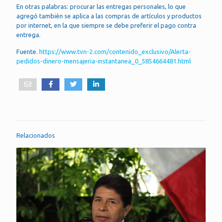
En otras palabras: procurar las entregas personales, lo que
agregó también se aplica a las compras de artículos y productos
por internet, en la que siempre se debe preferir el pago contra
entrega.
Fuente.
https://www.tvn-2.com/contenido_exclusivo/Alerta-
pedidos-dinero-mensajeria-instantanea_0_5854664481.html
Relacionados