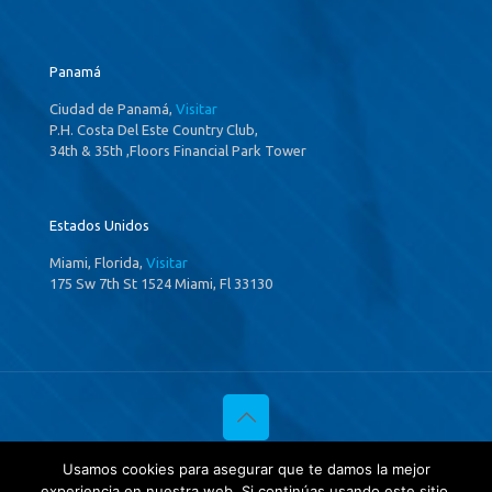
Panamá
Ciudad de Panamá,
Visitar
P.H. Costa Del Este Country Club,
34th & 35th ,Floors Financial Park Tower
Estados Unidos
Miami, Florida,
Visitar
175 Sw 7th St 1524 Miami, Fl 33130
© 2020 Investigaciones Estratégicas & Asociados. All Rights
Usamos cookies para asegurar que te damos la mejor
Reserved
experiencia en nuestra web. Si continúas usando este sitio,