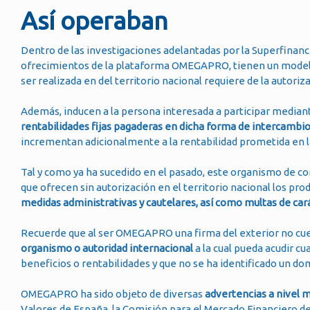
Así operaban
Dentro de las investigaciones adelantadas por la Superfinanc
ofrecimientos de la plataforma OMEGAPRO, tienen un modelo 
ser realizada en del territorio nacional requiere de la autori
Además, inducen a la persona interesada a participar media
rentabilidades fijas pagaderas en dicha forma de intercambio 
incrementan adicionalmente a la rentabilidad prometida en 
Tal y como ya ha sucedido en el pasado, este organismo de con
que ofrecen sin autorización en el territorio nacional los pro
medidas administrativas y cautelares, así como multas de car
Recuerde que al ser OMEGAPRO una firma del exterior no cuent
organismo o autoridad internacional
a la cual pueda acudir c
beneficios o rentabilidades y que no se ha identificado un domi
OMEGAPRO ha sido objeto de diversas
advertencias a nivel 
Valores de España, la Comisión para el Mercado Financiero de