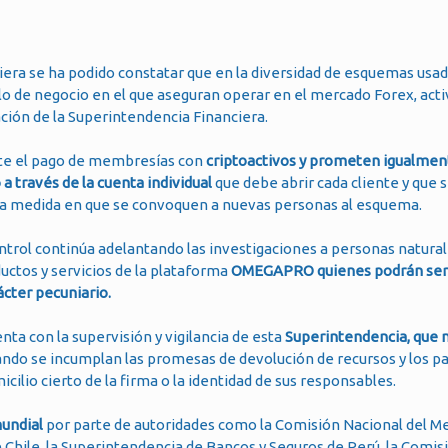
iera se ha podido constatar que en la diversidad de esquemas usad
de negocio en el que aseguran operar en el mercado Forex, acti
zación de la Superintendencia Financiera.
nte el pago de membresías con
criptoactivos y prometen igualmen
a través de la cuenta individual
que debe abrir cada cliente y que 
la medida en que se convoquen a nuevas personas al esquema.
trol continúa adelantando las investigaciones a personas naturale
ductos y servicios de la plataforma
OMEGAPRO quienes podrán ser 
ácter pecuniario.
a con la supervisión y vigilancia de esta
Superintendencia, que 
uando se incumplan las promesas de devolución de recursos y los p
cilio cierto de la firma o la identidad de sus responsables.
mundial
por parte de autoridades como la Comisión Nacional del M
 Chile, la Superintendencia de Bancos y Seguros de Perú, la Comis