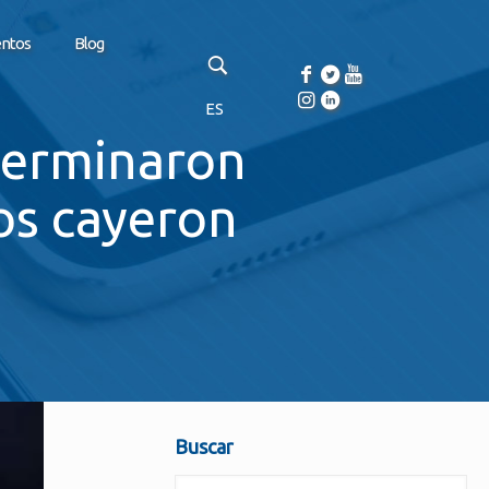
entos
Blog
ES
terminaron
os cayeron
Buscar