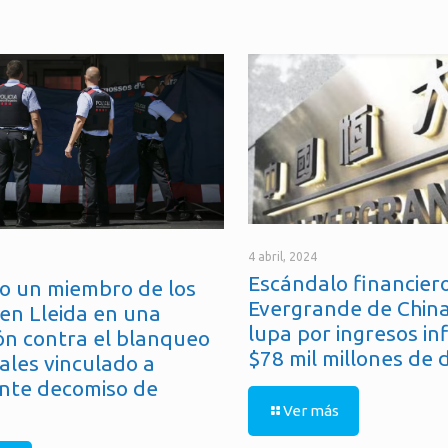
4 abril, 2024
Escándalo financiero
o un miembro de los
Evergrande de China
en Lleida en una
lupa por ingresos in
ón contra el blanqueo
$78 mil millones de 
ales vinculado a
nte decomiso de
Ver más