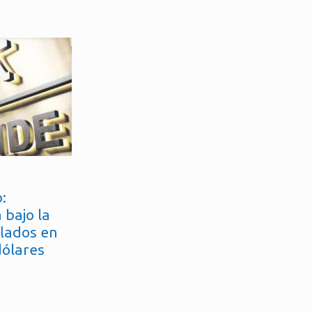
:
 bajo la
flados en
dólares