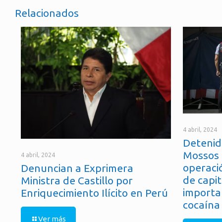
Relacionados
4 abril, 2024
Detenid
Mossos 
4 abril, 2024
operaci
Denuncian a Exprimera
de capit
Ministra de Castillo por
importa
Enriquecimiento Ilícito en Perú
cocaína
Ver más