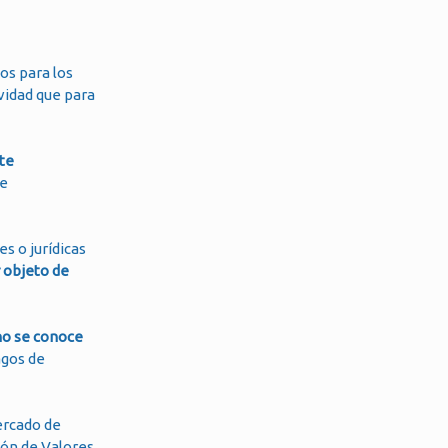
os para los
vidad que para
te
se
s o jurídicas
objeto de
no se conoce
agos de
ercado de
ión de Valores