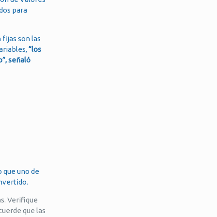
ados para
fijas son las
ariables,
“los
o”, señaló
lo que uno de
nvertido.
s. Verifique
cuerde que las