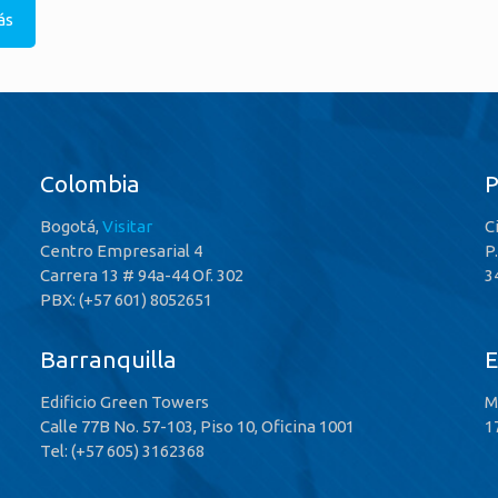
ás
Colombia
Bogotá,
Visitar
C
Centro Empresarial 4
P
Carrera 13 # 94a-44 Of. 302
3
PBX: (+57 601) 8052651
Barranquilla
E
Edificio Green Towers
M
Calle 77B No. 57-103, Piso 10, Oficina 1001
1
Tel: (+57 605) 3162368