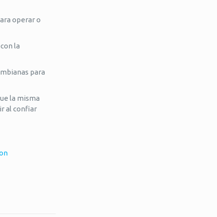
para operar o
 con la
lombianas para
ue la misma
r al confiar
ron