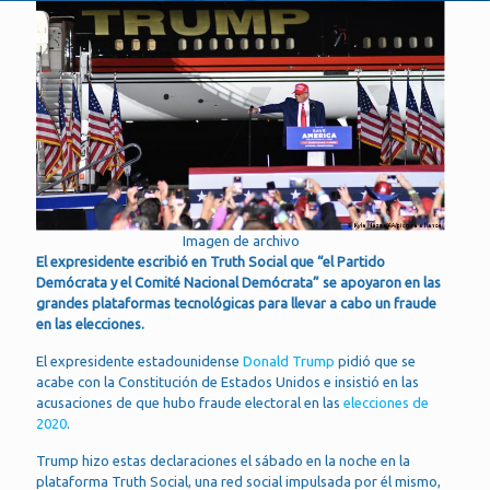
Imagen de archivo
El expresidente escribió en Truth Social que “el Partido
Demócrata y el Comité Nacional Demócrata” se apoyaron en las
grandes plataformas tecnológicas para llevar a cabo un fraude
en las elecciones.
El expresidente estadounidense
Donald Trump
pidió que se
acabe con la Constitución de Estados Unidos e insistió en las
acusaciones de que hubo fraude electoral en las
elecciones de
2020
.
Trump hizo estas declaraciones el sábado en la noche en la
plataforma Truth Social, una red social impulsada por él mismo,