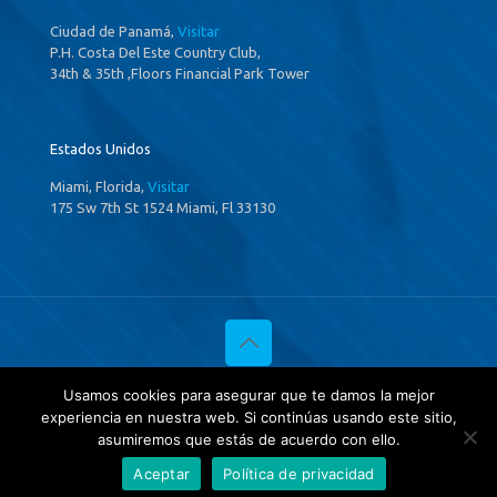
Ciudad de Panamá,
Visitar
P.H. Costa Del Este Country Club,
34th & 35th ,Floors Financial Park Tower
Estados Unidos
Miami, Florida,
Visitar
175 Sw 7th St 1524 Miami, Fl 33130
© 2020 Investigaciones Estratégicas & Asociados. All Rights
Usamos cookies para asegurar que te damos la mejor
Reserved
experiencia en nuestra web. Si continúas usando este sitio,
Política de privacidad
y
Tratamientos de datos.
asumiremos que estás de acuerdo con ello.
Aceptar
Política de privacidad