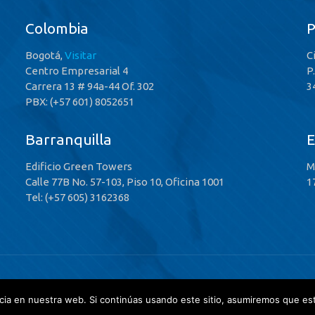
Colombia
Bogotá,
Visitar
C
Centro Empresarial 4
P
Carrera 13 # 94a-44 Of. 302
3
PBX: (+57 601) 8052651
Barranquilla
E
Edificio Green Towers
M
Calle 77B No. 57-103, Piso 10, Oficina 1001
1
Tel: (+57 605) 3162368
 Rights Reserved
ia en nuestra web. Si continúas usando este sitio, asumiremos que est