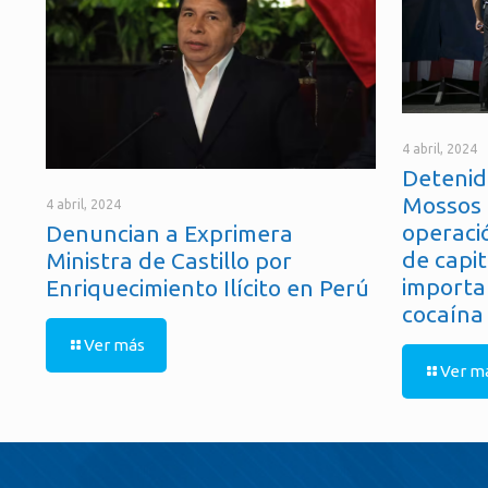
4 abril, 2024
Detenid
Mossos 
4 abril, 2024
operaci
Denuncian a Exprimera
de capit
Ministra de Castillo por
importa
Enriquecimiento Ilícito en Perú
cocaína
Ver más
Ver m