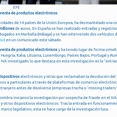
EFE
 venta de productos electrónicos
utoridades de 14 países de la Unión Europea, ha desmantelado una o
millones
de euros. En España se han realizado entradas y registro
bogados en Marbella (Málaga) y se han intervenido dos vehículos d
ivil
en un comunicado este sábado.
venta de productos electrónicos
y ha tenido lugar de forma simul
 Hungría, Italia, Lituania, Luxemburgo, Países Bajos, Portugal y Ru
IVA investigado, lo que destaca en esta investigación es la “extra
ispositivos
electrónicos y otras que reclamaban la devolución del I
ivos a particulares a través de plataformas de comercio electrónic
tranjero antes de disolverse (empresas trucha o ‘missing traders’
Coimbra iniciaron la investigación por sospecha de fraude en el IVA
 y otros dispositivos electrónicos. Tras la entrada en funcionamie
arco legislativo, esta se hace cargo de la investigación lusa.