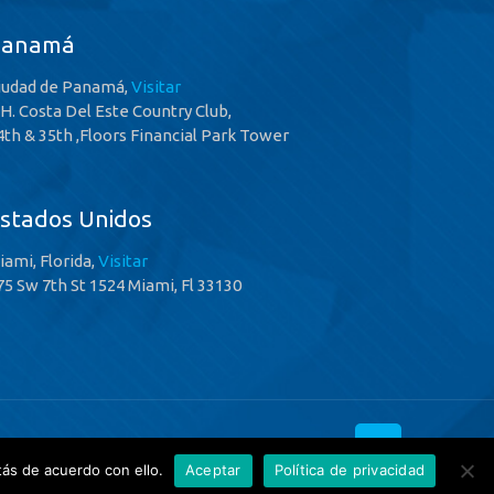
Panamá
iudad de Panamá,
Visitar
.H. Costa Del Este Country Club,
4th & 35th ,Floors Financial Park Tower
stados Unidos
iami, Florida,
Visitar
75 Sw 7th St 1524 Miami, Fl 33130
ás de acuerdo con ello.
Aceptar
Política de privacidad