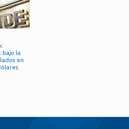
:
 bajo la
flados en
dólares