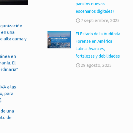
para los nuevos
escenarios digitales?
7 septiembre, 2025
rganización
s en una
El Estado de la Auditoría
e alta gama y
Forense en América
Latina: Avances,
tánea en
fortalezas y debilidades
manía. El
29 agosto, 2025
ordinaria”
VA a las
o, para
).
 de una
nto de