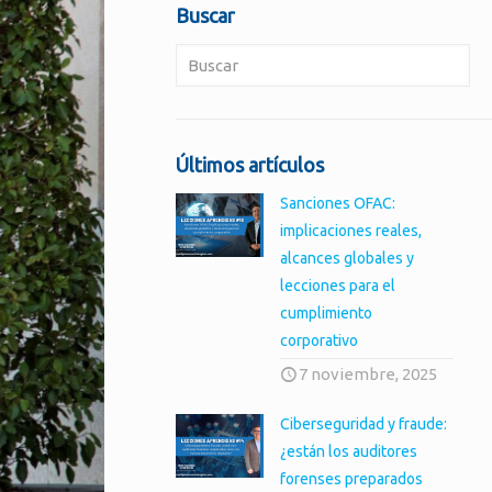
Buscar
Últimos artículos
Sanciones OFAC:
implicaciones reales,
alcances globales y
lecciones para el
cumplimiento
corporativo
7 noviembre, 2025
Ciberseguridad y fraude:
¿están los auditores
forenses preparados