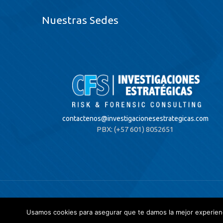
Nuestras Sedes
contactenos@
investigacionesestrategicas.com
PBX: (+57 601) 8052651
© 2020 Investigaciones Estratégicas & Asociados. All
Política de privacidad
y
Tratamientos de datos.
Usamos cookies para asegurar que te damos la mejor experienc