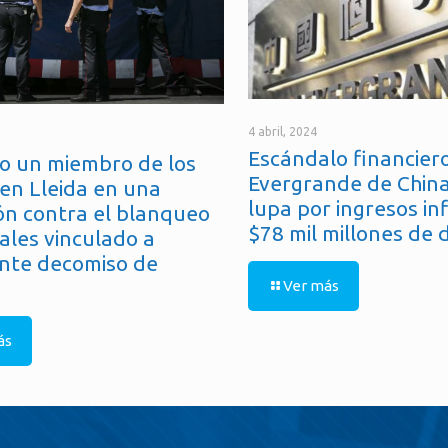
4 abril, 2024
Escándalo financiero
o un miembro de los
Evergrande de China
en Lleida en una
lupa por ingresos in
ón contra el blanqueo
$78 mil millones de 
ales vinculado a
nte decomiso de
Ver más
ás