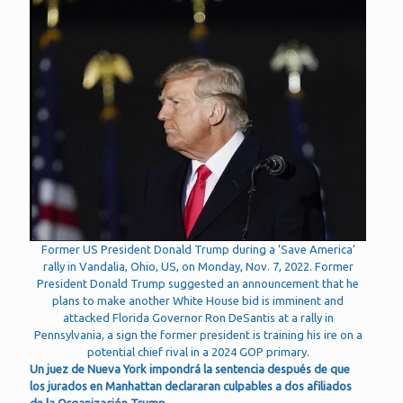
Former US President Donald Trump during a ‘Save America’
rally in Vandalia, Ohio, US, on Monday, Nov. 7, 2022. Former
President Donald Trump suggested an announcement that he
plans to make another White House bid is imminent and
attacked Florida Governor Ron DeSantis at a rally in
Pennsylvania, a sign the former president is training his ire on a
potential chief rival in a 2024 GOP primary.
Un juez de Nueva York impondrá la sentencia después de que
los jurados en Manhattan declararan culpables a dos afiliados