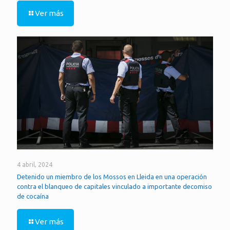
Ver más
4 abril, 2024
Detenido un miembro de los Mossos en Lleida en una operación
contra el blanqueo de capitales vinculado a importante decomiso
de cocaína
Ver más