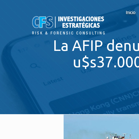
Inicio
La AFIP denu
u$s37.000