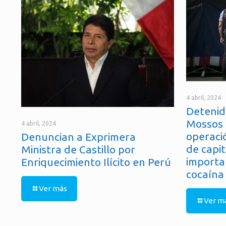
4 abril, 2024
Detenid
Mossos 
4 abril, 2024
operaci
Denuncian a Exprimera
de capit
Ministra de Castillo por
importa
Enriquecimiento Ilícito en Perú
cocaína
Ver más
Ver m