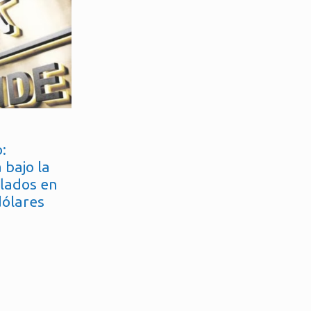
:
 bajo la
flados en
dólares