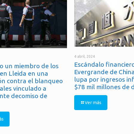
4 abril, 2024
Escándalo financiero
o un miembro de los
Evergrande de China
en Lleida en una
lupa por ingresos in
ón contra el blanqueo
$78 mil millones de 
ales vinculado a
nte decomiso de
Ver más
ás