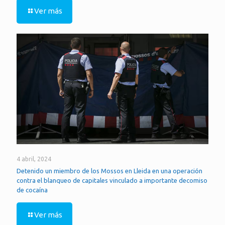
Ver más
4 abril, 2024
Detenido un miembro de los Mossos en Lleida en una operación
contra el blanqueo de capitales vinculado a importante decomiso
de cocaína
Ver más