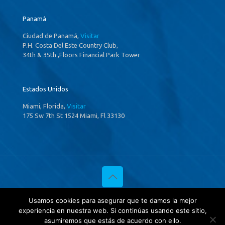
Panamá
Ciudad de Panamá,
Visitar
P.H. Costa Del Este Country Club,
34th & 35th ,Floors Financial Park Tower
Estados Unidos
Miami, Florida,
Visitar
175 Sw 7th St 1524 Miami, Fl 33130
© 2020 Investigaciones Estratégicas & Asociados. All Rights
Usamos cookies para asegurar que te damos la mejor
Reserved
experiencia en nuestra web. Si continúas usando este sitio,
Política de privacidad
y
Tratamientos de datos.
asumiremos que estás de acuerdo con ello.