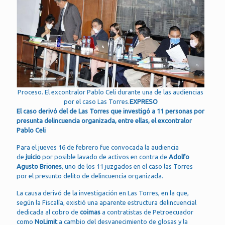
Proceso. El excontralor Pablo Celi durante una de las audiencias
por el caso Las Torres.
EXPRESO
El caso derivó del de Las Torres que investigó a 11 personas por
presunta delincuencia organizada, entre ellas, el excontralor
Pablo Celi
Para el jueves 16 de febrero fue convocada la audiencia
de
juicio
por posible lavado de activos en contra de
Adolfo
Agusto Briones
, uno de los 11 juzgados en el caso las Torres
por el presunto delito de delincuencia organizada.
La causa derivó de la investigación en Las Torres, en la que,
según la Fiscalía, existió una aparente estructura delincuencial
dedicada al cobro de
coimas
a contratistas de Petroecuador
como
NoLimit
a cambio del desvanecimiento de glosas y la