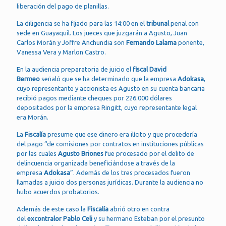
liberación del pago de planillas.
La diligencia se ha fijado para las 14:00 en el
tribunal
penal con
sede en Guayaquil. Los jueces que juzgarán a Agusto, Juan
Carlos Morán y Joffre Anchundia son
Fernando Lalama
ponente,
Vanessa Vera y Marlon Castro.
En la audiencia preparatoria de juicio el
fiscal David
Bermeo
señaló que se ha determinado que la empresa
Adokasa
,
cuyo representante y accionista es Agusto en su cuenta bancaria
recibió pagos mediante cheques por 226.000 dólares
depositados por la empresa Ringitt, cuyo representante legal
era Morán.
La
Fiscalía
presume que ese dinero era ilícito y que procedería
del pago “de comisiones por contratos en instituciones públicas
por las cuales
Agusto Briones
fue procesado por el delito de
delincuencia organizada beneficiándose a través de la
empresa
Adokasa
”. Además de los tres procesados fueron
llamadas a juicio dos personas jurídicas. Durante la audiencia no
hubo acuerdos probatorios.
Además de este caso la
Fiscalía
abrió otro en contra
del
excontralor Pablo Celi
y su hermano Esteban por el presunto