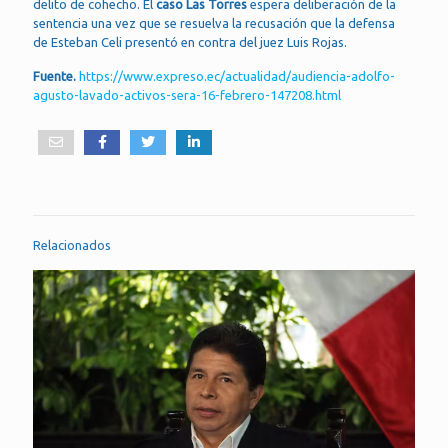
delito de cohecho. El
caso Las Torres
espera deliberación de la
sentencia una vez que se resuelva la recusación que la defensa
de Esteban Celi presentó en contra del juez Luis Rojas.
Fuente.
https://www.expreso.ec/actualidad/audiencia-adolfo-
agusto-lavado-activos-sera-16-febrero-147208.html
Relacionados