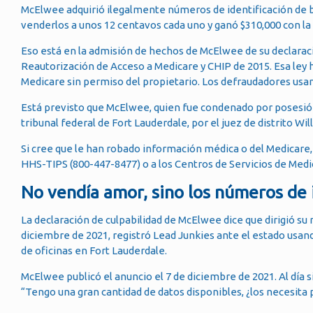
McElwee adquirió ilegalmente números de identificación de b
venderlos a unos 12 centavos cada uno y ganó $310,000 con la
Eso está en la admisión de hechos de McElwee de su declaració
Reautorización de Acceso a Medicare y CHIP de 2015. Esa ley 
Medicare sin permiso del propietario. Los defraudadores usa
Está previsto que McElwee, quien fue condenado por posesión 
tribunal federal de Fort Lauderdale, por el juez de distrito Wil
Si cree que le han robado información médica o del Medicare, 
HHS-TIPS (800-447-8477) o a los Centros de Servicios de Med
No vendía amor, sino los números de 
La declaración de culpabilidad de McElwee dice que dirigió su
diciembre de 2021, registró Lead Junkies ante el estado usand
de oficinas en Fort Lauderdale.
McElwee publicó el anuncio el 7 de diciembre de 2021. Al día 
“Tengo una gran cantidad de datos disponibles, ¿los necesita