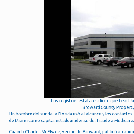
Los registros estatales dicen que Lead 
Broward County Property
Un hombre del sur de la Florida usó el alcance y los contacto
de Miami como capital estadounidense del fraude a Medicare.
Cuando Charles McElwee, vecino de Broward, publicó un anunc