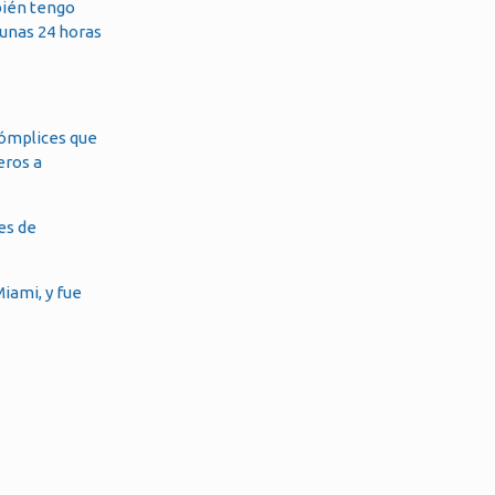
bién tengo
 unas 24 horas
cómplices que
eros a
es de
iami, y fue