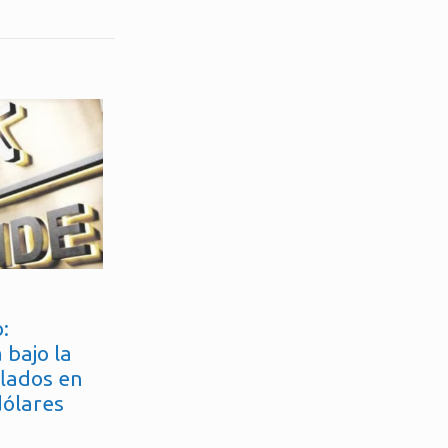
:
 bajo la
flados en
dólares