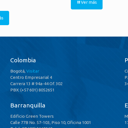
Ver más
ás
Colombia
Bogotá,
Visitar
C
Centro Empresarial 4
P
Carrera 13 # 94a-44 Of. 302
3
PBX: (+57 601) 8052651
Barranquilla
E
Edificio Green Towers
M
Calle 77B No. 57-103, Piso 10, Oficina 1001
1