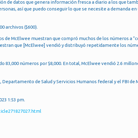
ión de datos que genera información fresca a diario a los que tam
ersonas, así que puedo conseguir lo que se necesite a demanda en
0 archivos ($600).
carios de McElwee muestran que compró muchos de los números a “
uestran que [McElwee] vendió y distribuyó repetidamente los núm
ndo 83,000 números por $8,000. En total, McElwee vendió 2.6 millon
l, Departamento de Salud y Servicios Humanos federal y el FBI de M
023 1:53 pm.
ticle271827027.html