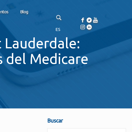
entos
Blog
ES
t Lauderdale:
s del Medicare
Buscar