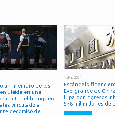
4 abril, 2024
Escándalo financiero
o un miembro de los
Evergrande de China
en Lleida en una
lupa por ingresos in
ón contra el blanqueo
$78 mil millones de 
ales vinculado a
nte decomiso de