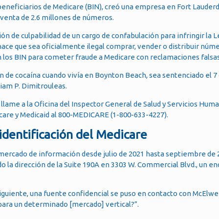
eneficiarios de Medicare (BIN), creó una empresa en Fort Lauderd
 venta de 2.6 millones de números.
n de culpabilidad de un cargo de confabulación para infringir la L
hace que sea oficialmente ilegal comprar, vender o distribuir núme
n los BIN para cometer fraude a Medicare con reclamaciones falsas
de cocaína cuando vivía en Boynton Beach, sea sentenciado el 7 d
liam P. Dimitrouleas.
llame a la Oficina del Inspector General de Salud y Servicios Huma
icare y Medicaid al 800-MEDICARE (1-800-633-4227).
identificación del Medicare
 mercado de información desde julio de 2021 hasta septiembre de 2
o la dirección de la Suite 190A en 3303 W. Commercial Blvd., un e
siguiente, una fuente confidencial se puso en contacto con McElwee
 para un determinado [mercado] vertical?”.