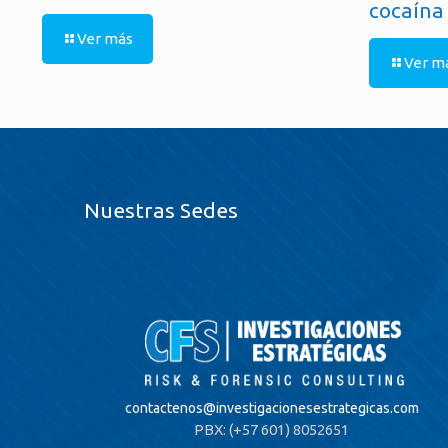
cocaína
Ver más
Ver m
Nuestras Sedes
contactenos@
investigacionesestrategicas.com
PBX: (+57 601) 8052651