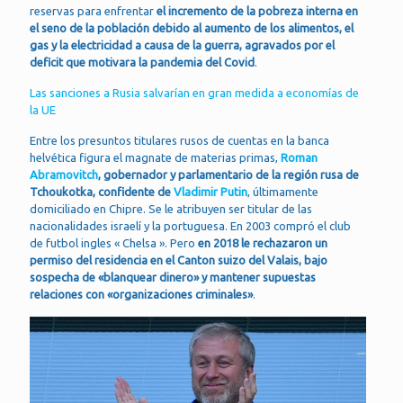
reservas para enfrentar
el incremento de la pobreza interna en
el seno de la población debido al aumento de los alimentos, el
gas y la electricidad a causa de la guerra, agravados por el
deficit que motivara la pandemia del Covid
.
Las sanciones a Rusia salvarían en gran medida a economías de
la UE
Entre los presuntos titulares rusos de cuentas en la banca
helvética figura el magnate de materias primas,
Roman
Abramovitch
, gobernador y parlamentario de la región rusa de
Tchoukotka, confidente de
Vladimir Putin
, últimamente
domiciliado en Chipre. Se le atribuyen ser titular de las
nacionalidades israelí y la portuguesa. En 2003 compró el club
de futbol ingles « Chelsa ». Pero
en 2018 le rechazaron un
permiso del residencia en el Canton suizo del Valais, bajo
sospecha de «blanquear dinero» y mantener supuestas
relaciones con «organizaciones criminales»
.