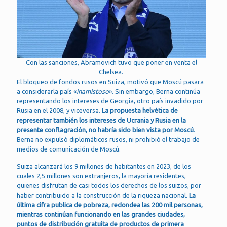
Con las sanciones, Abramovich tuvo que poner en venta el
Chelsea.
El bloqueo de fondos rusos en Suiza, motivó que Moscú pasara
a considerarla país «
inamistoso
». Sin embargo, Berna continúa
representando los intereses de Georgia, otro país invadido por
Rusia en el 2008, y viceversa.
La propuesta helvética de
representar también los intereses de Ucrania y Rusia en la
presente conflagración, no habría sido bien vista por Moscú
.
Berna no expulsó diplomáticos rusos, ni prohibió el trabajo de
medios de comunicación de Moscú.
Suiza alcanzará los 9 millones de habitantes en 2023, de los
cuales 2,5 millones son extranjeros, la mayoría residentes,
quienes disfrutan de casi todos los derechos de los suizos, por
haber contribuido a la construcción de la riqueza nacional.
La
última cifra publica de pobreza, redondea las 200 mil personas,
mientras continúan funcionando en las grandes ciudades,
puntos de distribución gratuita de productos de primera