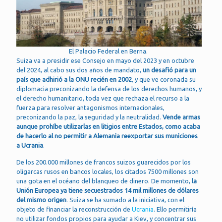
El Palacio Federal en Berna.
Suiza va a presidir ese Consejo en mayo del 2023 y en octubre
del 2024, al cabo sus dos años de mandato,
un desafió para un
país que adhirió a la ONU recién en 2002
, y que ve coronada su
diplomacia preconizando la defensa de los derechos humanos, y
el derecho humanitario, toda vez que rechaza el recurso a la
fuerza para resolver antagonismos internacionales,
preconizando la paz, la seguridad y la neutralidad.
Vende armas
aunque prohíbe utilizarlas en litigios entre Estados, como acaba
de hacerlo al no permitir a Alemania reexportar sus municiones
a Ucrania
.
De los 200.000 millones de francos suizos guarecidos por los
oligarcas rusos en bancos locales, los citados 7500 millones son
una gota en el océano del blanqueo de dinero. De momento,
la
Unión Europea ya tiene secuestrados 14 mil millones de dólares
del mismo origen
. Suiza se ha sumado a la iniciativa, con el
objeto de financiar la reconstrucción de
Ucrania
. Ello permitiría
no utilizar fondos propios para ayudar a Kiev, y concentrar sus