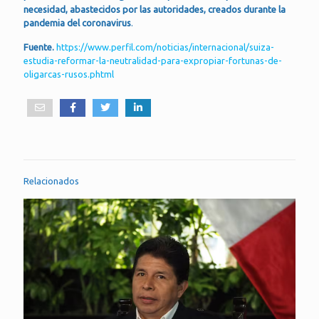
necesidad, abastecidos por las autoridades, creados durante la
pandemia del coronavirus
.
Fuente.
https://www.perfil.com/noticias/internacional/suiza-
estudia-reformar-la-neutralidad-para-expropiar-fortunas-de-
oligarcas-rusos.phtml
Relacionados