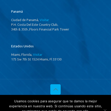
Panamá
Ciudad de Panamá,
Visitar
P.H. Costa Del Este Country Club,
34th & 35th ,Floors Financial Park Tower
Estados Unidos
Miami, Florida,
Visitar
175 Sw 7th St 1524 Miami, Fl 33130
© 2020 Investigaciones Estratégicas & Asociados. All Rights
Usamos cookies para asegurar que te damos la mejor
Reserved
experiencia en nuestra web. Si continúas usando este sitio,
Política de privacidad
y
Tratamientos de datos.