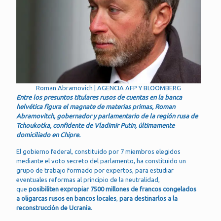
Roman Abramovich | AGENCIA AFP Y BLOOMBERG
Entre los presuntos titulares rusos de cuentas en la banca
helvética figura el magnate de materias primas, Roman
Abramovitch, gobernador y parlamentario de la región rusa de
Tchoukotka, confidente de Vladimir Putin, últimamente
domiciliado en Chipre.
El gobierno federal, constituido por 7 miembros elegidos
mediante el voto secreto del parlamento, ha constituido un
grupo de trabajo formado por expertos, para estudiar
eventuales reformas al principio de la neutralidad,
que
posibiliten expropiar 7500 millones de francos congelados
a oligarcas rusos en bancos locales
,
para destinarlos a la
reconstrucción de Ucrania
.