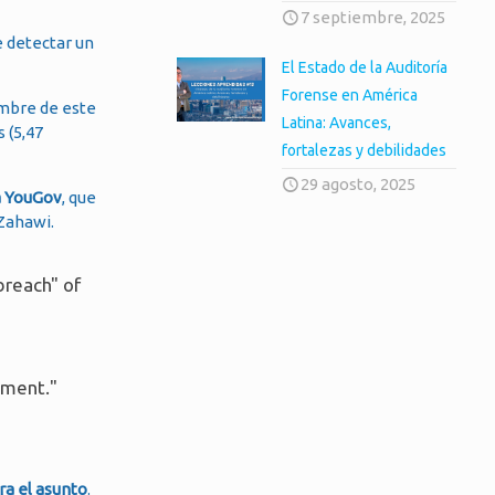
7 septiembre, 2025
e detectar un
El Estado de la Auditoría
Forense en América
embre de este
Latina: Avances,
 (5,47
fortalezas y debilidades
29 agosto, 2025
a YouGov
, que
 Zahawi.
breach" of
nment."
ra el asunto
.