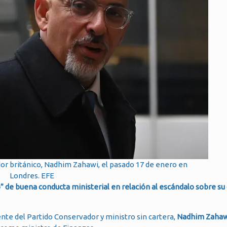
or británico, Nadhim Zahawi, el pasado 17 de enero en
Londres. EFE
” de buena conducta ministerial en relación al escándalo sobre su
dente del Partido Conservador y ministro sin cartera,
Nadhim Zahaw