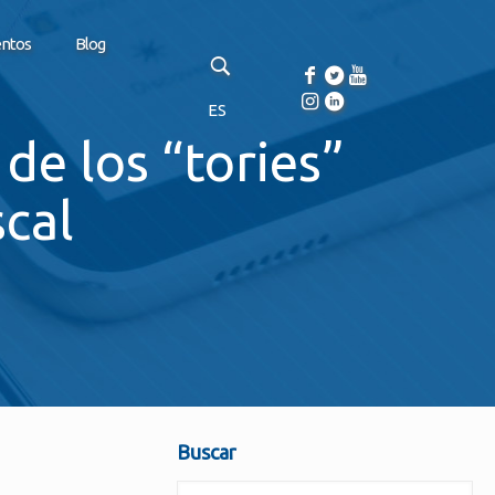
entos
Blog
ES
de los “tories”
scal
Buscar