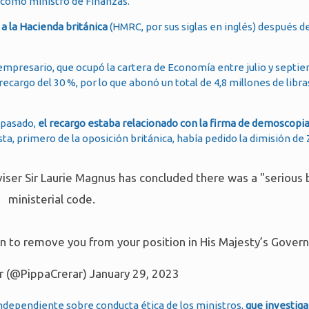
a como ministro de Finanzas.
a la Hacienda británica
(HMRC, por sus siglas en inglés) después d
y empresario, que ocupó la cartera de Economía entre julio y septi
cargo del 30 %, por lo que abonó un total de 4,8 millones de libras
 pasado,
el recargo estaba relacionado con la firma de demoscopi
sta, primero de la oposición británica, había pedido la dimisión de
adviser Sir Laurie Magnus has concluded there was a "serious 
ministerial code.
ion to remove you from your position in His Majesty’s Gover
r (@PippaCrerar)
January 29, 2023
independiente sobre conducta ética de los ministros,
que investiga