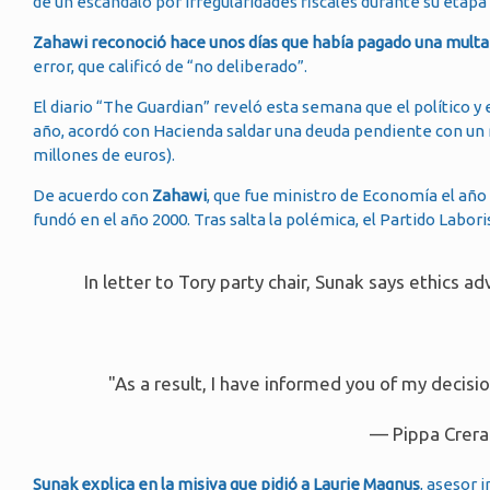
de un escándalo por irregularidades fiscales durante su etap
Zahawi reconoció hace unos días que había pagado una multa 
error, que calificó de “no deliberado”.
El diario “The Guardian” reveló esta semana que el político 
año, acordó con Hacienda saldar una deuda pendiente con un re
millones de euros).
De acuerdo con
Zahawi
, que fue ministro de Economía el año
fundó en el año 2000. Tras salta la polémica, el Partido Labori
In letter to Tory party chair, Sunak says ethics 
"As a result, I have informed you of my decis
— Pippa Crera
Sunak explica en la misiva que pidió a Laurie Magnus
, asesor 