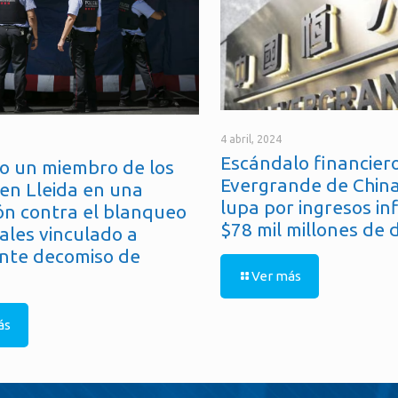
4 abril, 2024
Escándalo financiero
o un miembro de los
Evergrande de China
en Lleida en una
lupa por ingresos in
ón contra el blanqueo
$78 mil millones de 
ales vinculado a
nte decomiso de
Ver más
ás