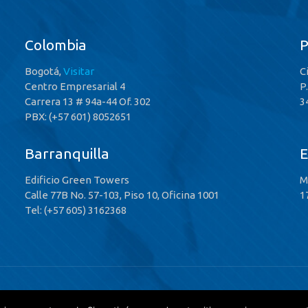
Colombia
Bogotá,
Visitar
C
Centro Empresarial 4
P
Carrera 13 # 94a-44 Of. 302
3
PBX: (+57 601) 8052651
Barranquilla
E
Edificio Green Towers
M
Calle 77B No. 57-103, Piso 10, Oficina 1001
1
Tel: (+57 605) 3162368
 Rights Reserved