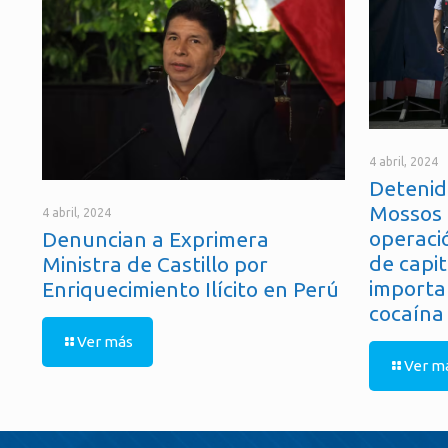
4 abril, 2024
Detenid
Mossos 
4 abril, 2024
operaci
Denuncian a Exprimera
de capit
Ministra de Castillo por
importa
Enriquecimiento Ilícito en Perú
cocaína
Ver más
Ver m