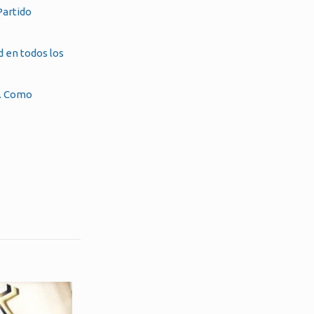
Partido
d en todos los
l. Como