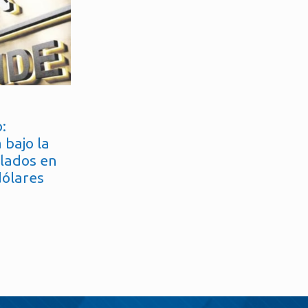
:
 bajo la
flados en
dólares