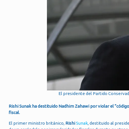
El presidente del Partido Conservad
Rishi Sunak ha destituido Nadhim Zahawi por violar el “código
fiscal.
El primer ministro británico,
Rishi
Sunak
, destituido al presi