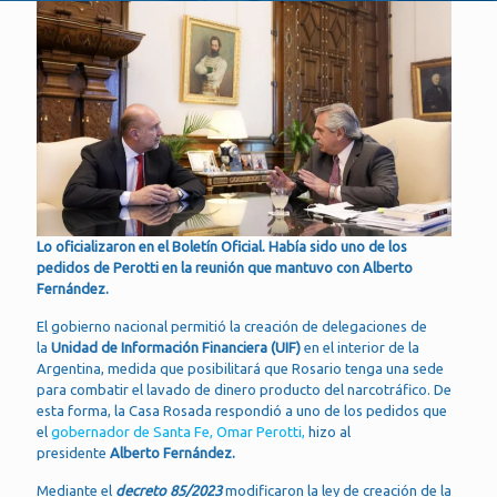
Lo oficializaron en el Boletín Oficial. Había sido uno de los
pedidos de Perotti en la reunión que mantuvo con Alberto
Fernández.
El gobierno nacional permitió la creación de delegaciones de
la
Unidad de Información Financiera (UIF)
en el interior de la
Argentina, medida que posibilitará que Rosario tenga una sede
para combatir el lavado de dinero producto del narcotráfico. De
esta forma, la Casa Rosada respondió a uno de los pedidos que
el
gobernador de Santa Fe, Omar Perotti,
hizo al
presidente
Alberto Fernández.
Mediante el
decreto 85/2023
modificaron la ley de creación de la