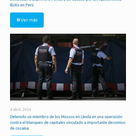
Ilícito en Perú
Ver más
4 abril, 2024
Detenido un miembro de los Mossos en Lleida en una operación
contra el blanqueo de capitales vinculado a importante decomiso
de cocaína