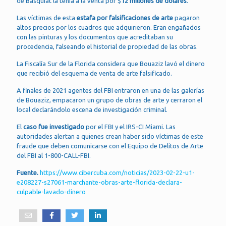
de Basquiat la tenía a la venta por $
12 millones de dólares
.
Las víctimas de esta
estafa por falsificaciones de arte
pagaron
altos precios por los cuadros que adquirieron. Eran engañados
con las pinturas y los documentos que acreditaban su
procedencia, falseando el historial de propiedad de las obras.
La Fiscalía Sur de la Florida considera que Bouaziz lavó el dinero
que recibió del esquema de venta de arte falsificado.
A finales de 2021 agentes del FBI entraron en una de las galerías
de Bouaziz, empacaron un grupo de obras de arte y cerraron el
local declarándolo escena de investigación criminal.
El
caso fue investigado
por el FBI y el IRS-CI Miami. Las
autoridades alertan a quienes crean haber sido víctimas de este
fraude que deben comunicarse con el Equipo de Delitos de Arte
del FBI al 1-800-CALL-FBI.
Fuente.
https://www.cibercuba.com/noticias/2023-02-22-u1-
e208227-s27061-marchante-obras-arte-florida-declara-
culpable-lavado-dinero