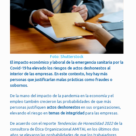
Foto: Shutterstock
El impacto económico y laboral de la emergencia sanitaria por la
Covid-19 ha elevado los riesgos de actos deshonestos al
interior de las empresas. En este contexto, hoy hay más
personas que justificarían malas prácticas como fraudes o
sobornos.
De la mano del impacto de la pandemia en la economía y el
empleo también crecieron las probabilidades de que más
personas justifiquen
actos deshonestos
en sus organizaciones,
elevando el riesgo en
temas de integridad
para las empresas.
De acuerdo con el reporte
Tendencias de Honestidad 2022
de la
consultora de Ética Organizacional AMITAI, en los últimos dos
años se elevaron las probabilidades de que los trabajadores