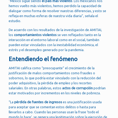
“México sigue siendo
el país más violento
. Los mexicanos nos
hemos vuelto más violentos, hemos perdido la capacidad de
dialogar como forma de resolver nuestras diferencias, y esto se
refleja en muchas esferas de nuestra vida diaria”, señala el
estudio.
De acuerdo con los resultados de la investigación de AMITAI,
los
comportamientos violentos
se ven reflejados tanto en la
interacción en el entorno laboral como en el social, también
pueden estar vinculados con la inestabilidad económica, el
estrés y el desempleo generado por la pandemia.
Entendiendo el fenómeno
AMITAI califica como “preocupante” el crecimiento de la
justificación de malos comportamientos como fraudes o
sobornos, lo que podría estar vinculado con la reducción del
poder adquisitivo, la pérdida de empleo y los recortes
salariales. En otras palabras, estos
actos de corrupción
podrían
estar motivados por incrementos en los niveles de pobreza.
“La
pérdida de fuentes de ingresos
es una justificación usada
para aceptar que se comentan estos delitos o hasta para
llevarlos a cabo. Cuando las personas usan la frase ‘todo el
mundo lo hace’, se genera una legitimación sobre la ejecución de