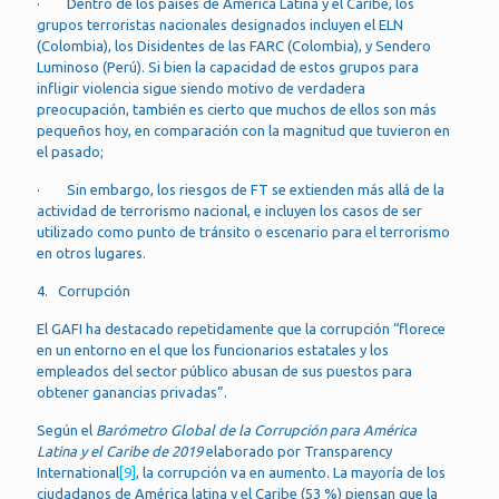
· Dentro de los países de América Latina y el Caribe, los
grupos terroristas nacionales designados incluyen el ELN
(Colombia), los Disidentes de las FARC (Colombia), y Sendero
Luminoso (Perú). Si bien la capacidad de estos grupos para
infligir violencia sigue siendo motivo de verdadera
preocupación, también es cierto que muchos de ellos son más
pequeños hoy, en comparación con la magnitud que tuvieron en
el pasado;
· Sin embargo, los riesgos de FT se extienden más allá de la
actividad de terrorismo nacional, e incluyen los casos de ser
utilizado como punto de tránsito o escenario para el terrorismo
en otros lugares.
4. Corrupción
El GAFI ha destacado repetidamente que la corrupción “florece
en un entorno en el que los funcionarios estatales y los
empleados del sector público abusan de sus puestos para
obtener ganancias privadas”.
Según el
Barómetro Global de la Corrupción para América
Latina y el Caribe de 2019
elaborado por Transparency
International
[9]
, la corrupción va en aumento. La mayoría de los
ciudadanos de América latina y el Caribe (53 %) piensan que la