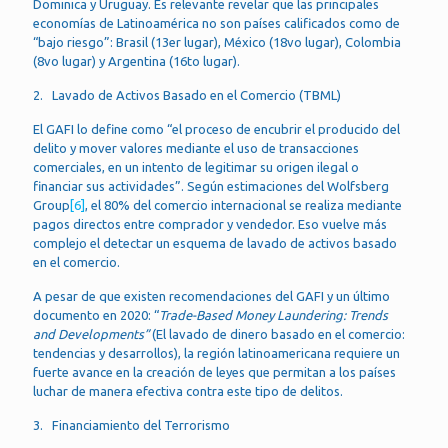
Dominica y Uruguay. Es relevante revelar que las principales
economías de Latinoamérica no son países calificados como de
“bajo riesgo”: Brasil (13er lugar), México (18vo lugar), Colombia
(8vo lugar) y Argentina (16to lugar).
2. Lavado de Activos Basado en el Comercio (TBML)
El GAFI lo define como “el proceso de encubrir el producido del
delito y mover valores mediante el uso de transacciones
comerciales, en un intento de legitimar su origen ilegal o
financiar sus actividades”. Según estimaciones del Wolfsberg
Group
[6]
, el 80% del comercio internacional se realiza mediante
pagos directos entre comprador y vendedor. Eso vuelve más
complejo el detectar un esquema de lavado de activos basado
en el comercio.
A pesar de que existen recomendaciones del GAFI y un último
documento en 2020: “
Trade-Based Money Laundering: Trends
and Developments”
(El lavado de dinero basado en el comercio:
tendencias y desarrollos), la región latinoamericana requiere un
fuerte avance en la creación de leyes que permitan a los países
luchar de manera efectiva contra este tipo de delitos.
3. Financiamiento del Terrorismo