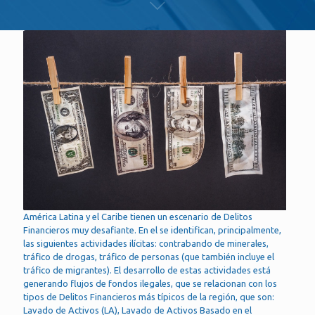
América Latina y el Caribe tienen un escenario de Delitos
Financieros muy desafiante. En el se identifican, principalmente,
las siguientes actividades ilícitas: contrabando de minerales,
tráfico de drogas, tráfico de personas (que también incluye el
tráfico de migrantes). El desarrollo de estas actividades está
generando flujos de fondos ilegales, que se relacionan con los
tipos de Delitos Financieros más típicos de la región, que son:
Lavado de Activos (LA), Lavado de Activos Basado en el