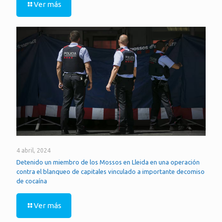
Ver más
4 abril, 2024
Detenido un miembro de los Mossos en Lleida en una operación
contra el blanqueo de capitales vinculado a importante decomiso
de cocaína
Ver más