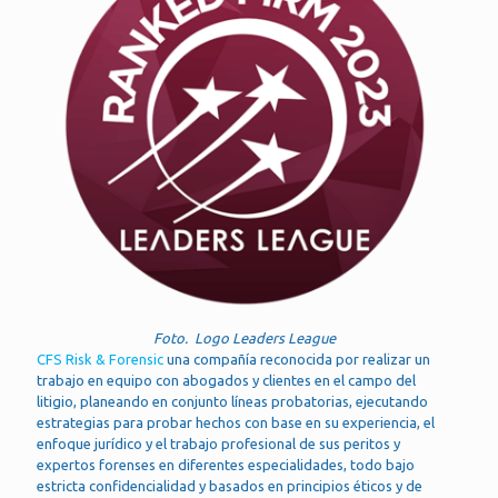
Foto. Logo Leaders League
CFS Risk & Forensic
una compañía reconocida por realizar un
trabajo en equipo con abogados y clientes en el campo del
litigio, planeando en conjunto líneas probatorias, ejecutando
estrategias para probar hechos con base en su experiencia, el
enfoque jurídico y el trabajo profesional de sus peritos y
expertos forenses en diferentes especialidades, todo bajo
estricta confidencialidad y basados en principios éticos y de