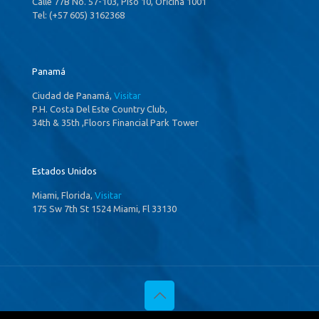
Calle 77B No. 57-103, Piso 10, Oficina 1001
Tel: (+57 605) 3162368
Panamá
Ciudad de Panamá,
Visitar
P.H. Costa Del Este Country Club,
34th & 35th ,Floors Financial Park Tower
Estados Unidos
Miami, Florida,
Visitar
175 Sw 7th St 1524 Miami, Fl 33130