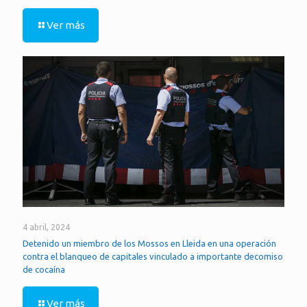
Ver más
4 abril, 2024
Detenido un miembro de los Mossos en Lleida en una operación
contra el blanqueo de capitales vinculado a importante decomiso
de cocaína
Ver más