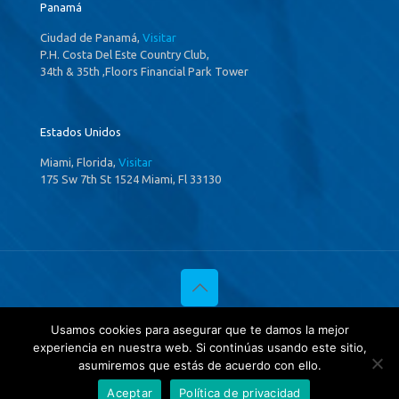
Panamá
Ciudad de Panamá,
Visitar
P.H. Costa Del Este Country Club,
34th & 35th ,Floors Financial Park Tower
Estados Unidos
Miami, Florida,
Visitar
175 Sw 7th St 1524 Miami, Fl 33130
© 2020 Investigaciones Estratégicas & Asociados. All Rights
Usamos cookies para asegurar que te damos la mejor
Reserved
experiencia en nuestra web. Si continúas usando este sitio,
Política de privacidad
y
Tratamientos de datos.
asumiremos que estás de acuerdo con ello.
Aceptar
Política de privacidad