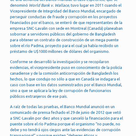
denominó
World Bank v. Wallace
, tuvo lugar en 2011 cuando el
Vicepresidente de Integridad del Banco Mundial, encargado de
perseguir conductas de fraude y corrupción en los proyectos
financiados por el banco, se enteró de que representantes de la
empresa SNC-Lavalin con sede en Montreal (Canadá) planeaban
sobornar a servidores públicos del gobierno de Bangladesh
para obtener un contrato de construcción de un mega puente
sobre el río Padma, proyecto para el cual ya había recibido un
préstamo de U$1000 millones de dólares del organismo.
Conforme se desarrolló la investigación y se recopilaron
evidencias, el vicepresidente puso en conocimiento de la policía
canadiense y de la comisión anticorrupción de Bangladesh los
hechos, lo que condujo no sólo a que en Canadá se indagara el
caso con base en los datos suministrados por el Banco Mundial,
sino a que se aplicara la ley de corrupción de funcionarios
públicos extranjeros de ese país.
A raíz de todas las pruebas, el Banco Mundial anunció en un
comunicado de prensa fechado el 29 de junio de 2012 que vetó
a SNC-Lavalin por diez años y que canceló la financiación para el
puente sobre el río Padma porque el organismo “no puede, no
debe y no tendrá ojos ciegos ante las evidencias de corrupción
transnacional” y porque existen “deberes éticos y