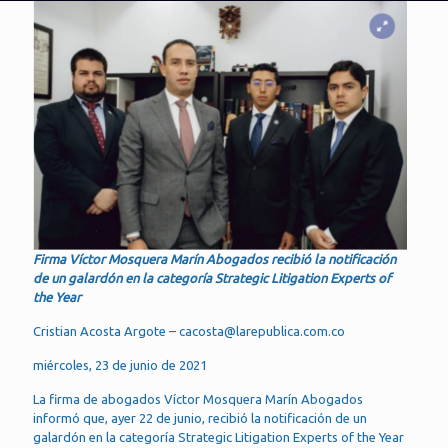
Firma Víctor Mosquera Marín Abogados recibió la notificación
de un galardón en la categoría Strategic Litigation Experts of
the Year
Cristian Acosta Argote – cacosta@larepublica.com.co
miércoles, 23 de junio de 2021
La firma de abogados Víctor Mosquera Marín Abogados
informó que, ayer 22 de junio, recibió la notificación de un
galardón en la categoría Strategic Litigation Experts of the Year